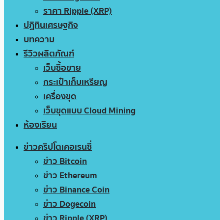
ราคา Ripple (XRP)
ปฏิทินเศรษฐกิจ
บทความ
รีวิวผลิตภัณฑ์
เว็บซื้อขาย
กระเป๋าเก็บเหรียญ
เครื่องขุด
เว็บขุดแบบ Cloud Mining
ห้องเรียน
ข่าวคริปโตเคอเรนซี่
ข่าว Bitcoin
ข่าว Ethereum
ข่าว Binance Coin
ข่าว Dogecoin
ข่าว Ripple (XRP)