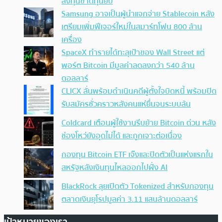
ลงทุนขาดทุนยับ
Samsung อาจเป็นผู้นำแจกจ่าย Stablecoin หลัง
เตรียมเพิ่มฟีเจอร์ใหม่ในสมาร์ทโฟน 800 ล้าน
เครื่อง
SpaceX ทำรายได้ทะลุเป้าของ Wall Street แต่
พอร์ต Bitcoin มีมูลค่าลดลงกว่า 540 ล้าน
ดอลลาร์
CLICX ลั่นพร้อมดำเนินคดีผู้ตั้งใจบิดหนี้ พร้อมปิด
รับสมัครชั่วคราวหลังคนแห่ยื่นจนระบบล้น
Coldcard เตือนผู้ใช้งานรีบย้าย Bitcoin ด่วน หลัง
ช่องโหว่ยังอุดไม่ได้ และถูกเจาะต่อเนื่อง
กองทุน Bitcoin ETF เจ๊งและปิดตัวเป็นแห่งแรกใน
สหรัฐหลังเงินทุนไหลออกไปฝั่ง AI
BlackRock ลุยเปิดตัว Tokenized สำหรับกองทุน
ตลาดเงินยุโรปมูลค่า 3.11 แสนล้านดอลลาร์