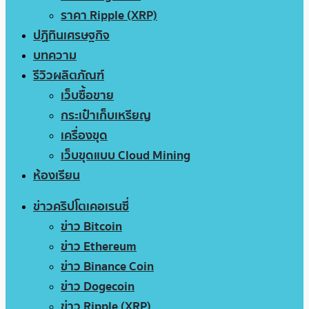
ราคา Ripple (XRP)
ปฏิทินเศรษฐกิจ
บทความ
รีวิวผลิตภัณฑ์
เว็บซื้อขาย
กระเป๋าเก็บเหรียญ
เครื่องขุด
เว็บขุดแบบ Cloud Mining
ห้องเรียน
ข่าวคริปโตเคอเรนซี่
ข่าว Bitcoin
ข่าว Ethereum
ข่าว Binance Coin
ข่าว Dogecoin
ข่าว Ripple (XRP)