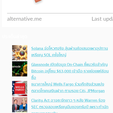
ประเด็นล่าสุด
Solana จ่อโหวตจริง ลุ้นผ่านข้อเสนอเผาอุปทาน
เหรียญ SOL ครั้งใหญ่
Glassnode เปิดข้อมูล On-Chain ชี้แนวรับสำคัญ
Bitcoin อยู่โซน $63,000 เจ้ามือ-รายย่อยแห่ช้อน
ซื้อ
ธนาคารใหญ่ Wells Fargo ร่วมศึกชิงส่วนแบ่ง
ตลาดโทเคนเงินฝาก ตามรอย Citi, JPMorgan
Clarity Act อาจชะงักยาว ๆ หลัง Warren ร้อง
SEC ตรวจสอบเหรียญมีมของทรัมป์ เพราะทำนัก