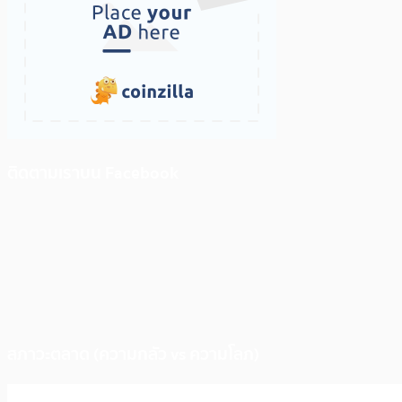
ติดตามเราบน Facebook
สภาวะตลาด (ความกลัว vs ความโลภ)