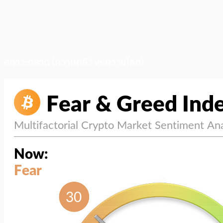
สภาวะตลาด (ความกลัว vs ความโลภ)