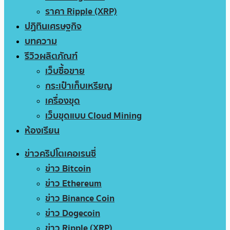
ราคา Ripple (XRP)
ปฏิทินเศรษฐกิจ
บทความ
รีวิวผลิตภัณฑ์
เว็บซื้อขาย
กระเป๋าเก็บเหรียญ
เครื่องขุด
เว็บขุดแบบ Cloud Mining
ห้องเรียน
ข่าวคริปโตเคอเรนซี่
ข่าว Bitcoin
ข่าว Ethereum
ข่าว Binance Coin
ข่าว Dogecoin
ข่าว Ripple (XRP)