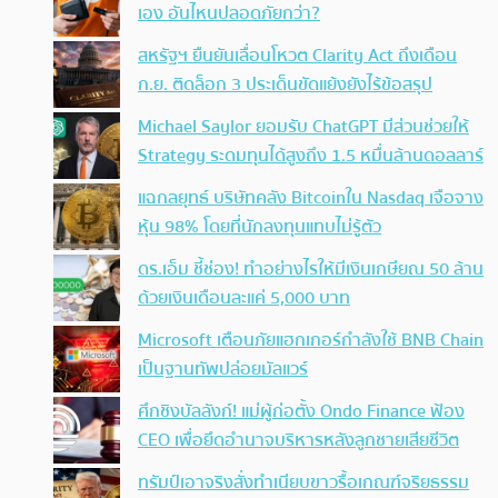
เอง อันไหนปลอดภัยกว่า?
สหรัฐฯ ยืนยันเลื่อนโหวต Clarity Act ถึงเดือน
ก.ย. ติดล็อก 3 ประเด็นขัดแย้งยังไร้ข้อสรุป
Michael Saylor ยอมรับ ChatGPT มีส่วนช่วยให้
Strategy ระดมทุนได้สูงถึง 1.5 หมื่นล้านดอลลาร์
แฉกลยุทธ์ บริษัทคลัง Bitcoinใน Nasdaq เจือจาง
หุ้น 98% โดยที่นักลงทุนแทบไม่รู้ตัว
ดร.เอ็ม ชี้ช่อง! ทำอย่างไรให้มีเงินเกษียณ 50 ล้าน
ด้วยเงินเดือนละแค่ 5,000 บาท
Microsoft เตือนภัยแฮกเกอร์กำลังใช้ BNB Chain
เป็นฐานทัพปล่อยมัลแวร์
ศึกชิงบัลลังก์! แม่ผู้ก่อตั้ง Ondo Finance ฟ้อง
CEO เพื่อยึดอำนาจบริหารหลังลูกชายเสียชีวิต
ทรัมป์เอาจริง สั่งทำเนียบขาวรื้อเกณฑ์จริยธรรม