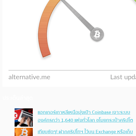
ประเด็นล่าสุด
แฮกเกอร์เกาหลีเหนือมุ่งเป้า Coinbase เจาะระบบ
องค์กรกว่า 1,640 แห่งทั่วโลก ขโมยกระเป๋าคริปโต
เทียบชัดๆ! ฝากคริปโทฯ ไว้บน Exchange หรือเก็บ