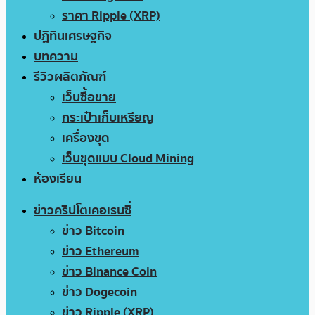
ราคา Ripple (XRP)
ปฏิทินเศรษฐกิจ
บทความ
รีวิวผลิตภัณฑ์
เว็บซื้อขาย
กระเป๋าเก็บเหรียญ
เครื่องขุด
เว็บขุดแบบ Cloud Mining
ห้องเรียน
ข่าวคริปโตเคอเรนซี่
ข่าว Bitcoin
ข่าว Ethereum
ข่าว Binance Coin
ข่าว Dogecoin
ข่าว Ripple (XRP)