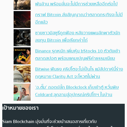
พันล้าน พร้อมลั่นจะไม่มีการช่วยเหลืออีกต่อไป
กราฟ Bitcoin ส่งสัญญาณว่าตลาดกระทิงจะไม่มี
อีกแล้ว
ชายชาวมิสซูรีถูกฟ้อง หลังวางแผนลักพาตัวนัก
ลงทุน Bitcoin เพื่อเรียกค่าไถ่
Binance รุกหนัก เพิ่มหุ้น bStocks 10 ตัวดังเข้า
ตลาดสปอต พร้อมแคมเปญฟรีค่าธรรมเนียม
Bitwise ฟันธง คริปโตจะไม่เป็นไร แม้สัปดาห์นี้ร่าง
กฎหมาย Clarity Act จะโหวตไม่ผ่าน
‘อ.ตั๊ม’ ถอดปลั้ก Blockclock เก็บเข้าตู้ หวั่นพิษ
Coldcard ลุกลามสู่อุปกรณ์คริปโทฯ ในบ้าน
เป้าหมายของเรา
Siam Blockchain มุ่งมั่นที่จะช่วยนำเสนอสารเกี่ยวกับ