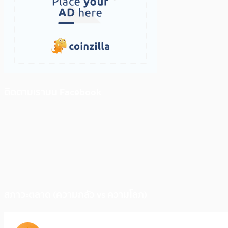
ติดตามเราบน Facebook
สภาวะตลาด (ความกลัว vs ความโลภ)