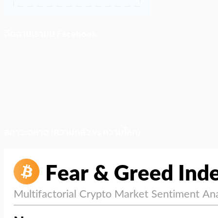
ติดตามเราบน Facebook
สภาวะตลาด (ความกลัว vs ความโลภ)