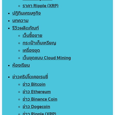
ราคา Ripple (XRP)
ปฏิทินเศรษฐกิจ
บทความ
รีวิวผลิตภัณฑ์
เว็บซื้อขาย
กระเป๋าเก็บเหรียญ
เครื่องขุด
เว็บขุดแบบ Cloud Mining
ห้องเรียน
ข่าวคริปโตเคอเรนซี่
ข่าว Bitcoin
ข่าว Ethereum
ข่าว Binance Coin
ข่าว Dogecoin
ข่าว Ripple (XRP)