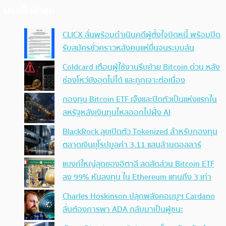
ประเด็นล่าสุด
CLICX ลั่นพร้อมดำเนินคดีผู้ตั้งใจบิดหนี้ พร้อมปิด
รับสมัครชั่วคราวหลังคนแห่ยื่นจนระบบล้น
Coldcard เตือนผู้ใช้งานรีบย้าย Bitcoin ด่วน หลัง
ช่องโหว่ยังอุดไม่ได้ และถูกเจาะต่อเนื่อง
กองทุน Bitcoin ETF เจ๊งและปิดตัวเป็นแห่งแรกใน
สหรัฐหลังเงินทุนไหลออกไปฝั่ง AI
BlackRock ลุยเปิดตัว Tokenized สำหรับกองทุน
ตลาดเงินยุโรปมูลค่า 3.11 แสนล้านดอลลาร์
แบงก์ใหญ่สุดของอิตาลี ลดสัดส่วน Bitcoin ETF
ลง 99% หันลงทุน ใน Ethereum แทนถึง 3 เท่า
Charles Hoskinson ปลุกพลังคอมมูฯ Cardano
ลั่นต้องการพา ADA กลับมาเป็นผู้ชนะ