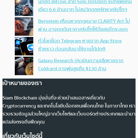
นักขุด Bitcoin สาย Solo เจอบล็อก รับทรัพย์คน
เดียว 6.6 ล้านบาท ไม่สนวิกฤตศรัทธาคริปโทฯ
Bernstein เตือนหากกฎหมาย CLARITY Act ไม่
ผ่าน อาจกดดันราคาคริปโตให้ดิ่งลงอีกระลอก
ทั่วโลกช็อก Telegram หายจาก App Store
ชั่วคราว ก่อนกลับมาใช้งานได้ปกติ
Galaxy Research ประเมินความเสียหายจาก
Coldcard อาจพุ่งสูงถึง $130 ล้าน
เป้าหมายของเรา
Siam Blockchain มุ่งมั่นที่จะช่วยนำเสนอสารเกี่ยวกับ
Cryptocurrency และเทคโนโลยีบล็อกเชนเพื่อคนไทย ในภาษาไทย เรา
รวบรวมข้อมูลส่วนใหญ่จากเว็บไซต์และเว็บบอร์ดต่างประเทศและนำมา
แปลส่งตรงถึงฟีดคุณ
เกี่ยวกับเว็บไซต์นี้