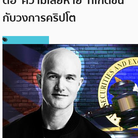
ต่อ ‘ความเสียหาย’ ที่เกิดขึ้น
กับวงการคริปโต
ข่าวคริปโตเคอเรนซี่