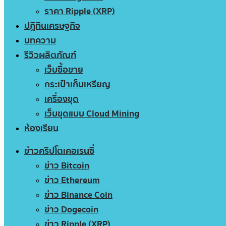
ราคา Ripple (XRP)
ปฏิทินเศรษฐกิจ
บทความ
รีวิวผลิตภัณฑ์
เว็บซื้อขาย
กระเป๋าเก็บเหรียญ
เครื่องขุด
เว็บขุดแบบ Cloud Mining
ห้องเรียน
ข่าวคริปโตเคอเรนซี่
ข่าว Bitcoin
ข่าว Ethereum
ข่าว Binance Coin
ข่าว Dogecoin
ข่าว Ripple (XRP)