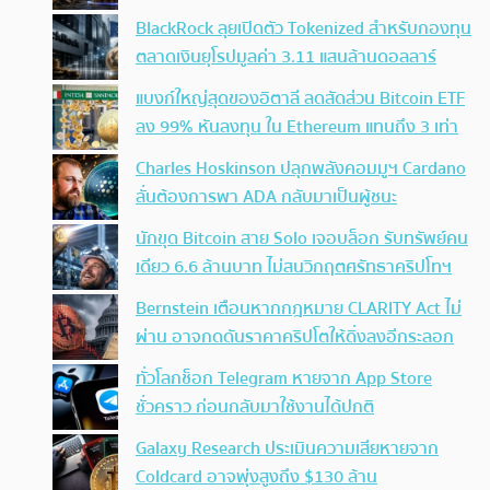
BlackRock ลุยเปิดตัว Tokenized สำหรับกองทุน
ตลาดเงินยุโรปมูลค่า 3.11 แสนล้านดอลลาร์
แบงก์ใหญ่สุดของอิตาลี ลดสัดส่วน Bitcoin ETF
ลง 99% หันลงทุน ใน Ethereum แทนถึง 3 เท่า
Charles Hoskinson ปลุกพลังคอมมูฯ Cardano
ลั่นต้องการพา ADA กลับมาเป็นผู้ชนะ
นักขุด Bitcoin สาย Solo เจอบล็อก รับทรัพย์คน
เดียว 6.6 ล้านบาท ไม่สนวิกฤตศรัทธาคริปโทฯ
Bernstein เตือนหากกฎหมาย CLARITY Act ไม่
ผ่าน อาจกดดันราคาคริปโตให้ดิ่งลงอีกระลอก
ทั่วโลกช็อก Telegram หายจาก App Store
ชั่วคราว ก่อนกลับมาใช้งานได้ปกติ
Galaxy Research ประเมินความเสียหายจาก
Coldcard อาจพุ่งสูงถึง $130 ล้าน