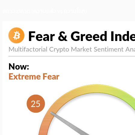
สภาวะตลาด (ความกลัว vs ความโลภ)