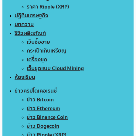
ราคา Ripple (XRP)
ปฏิทินเศรษฐกิจ
บทความ
รีวิวผลิตภัณฑ์
เว็บซื้อขาย
กระเป๋าเก็บเหรียญ
เครื่องขุด
เว็บขุดแบบ Cloud Mining
ห้องเรียน
ข่าวคริปโตเคอเรนซี่
ข่าว Bitcoin
ข่าว Ethereum
ข่าว Binance Coin
ข่าว Dogecoin
ข่าว Ripple (XRP)