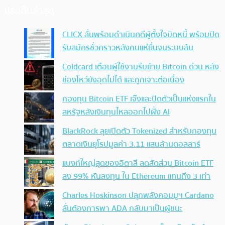
ประเด็นล่าสุด
CLICX ลั่นพร้อมดำเนินคดีผู้ตั้งใจบิดหนี้ พร้อมปิด
รับสมัครชั่วคราวหลังคนแห่ยื่นจนระบบล้น
Coldcard เตือนผู้ใช้งานรีบย้าย Bitcoin ด่วน หลัง
ช่องโหว่ยังอุดไม่ได้ และถูกเจาะต่อเนื่อง
กองทุน Bitcoin ETF เจ๊งและปิดตัวเป็นแห่งแรกใน
สหรัฐหลังเงินทุนไหลออกไปฝั่ง AI
BlackRock ลุยเปิดตัว Tokenized สำหรับกองทุน
ตลาดเงินยุโรปมูลค่า 3.11 แสนล้านดอลลาร์
แบงก์ใหญ่สุดของอิตาลี ลดสัดส่วน Bitcoin ETF
ลง 99% หันลงทุน ใน Ethereum แทนถึง 3 เท่า
Charles Hoskinson ปลุกพลังคอมมูฯ Cardano
ลั่นต้องการพา ADA กลับมาเป็นผู้ชนะ