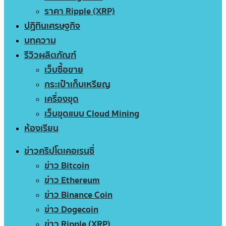
ราคา Ripple (XRP)
ปฏิทินเศรษฐกิจ
บทความ
รีวิวผลิตภัณฑ์
เว็บซื้อขาย
กระเป๋าเก็บเหรียญ
เครื่องขุด
เว็บขุดแบบ Cloud Mining
ห้องเรียน
ข่าวคริปโตเคอเรนซี่
ข่าว Bitcoin
ข่าว Ethereum
ข่าว Binance Coin
ข่าว Dogecoin
ข่าว Ripple (XRP)