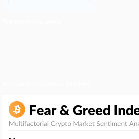
ติดตามเราบน Facebook
สภาวะตลาด (ความกลัว vs ความโลภ)