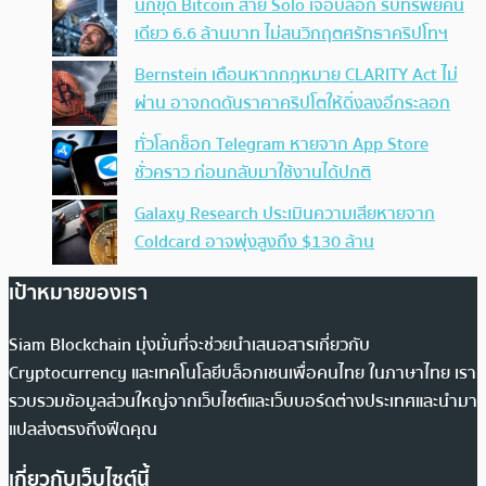
นักขุด Bitcoin สาย Solo เจอบล็อก รับทรัพย์คน
เดียว 6.6 ล้านบาท ไม่สนวิกฤตศรัทธาคริปโทฯ
Bernstein เตือนหากกฎหมาย CLARITY Act ไม่
ผ่าน อาจกดดันราคาคริปโตให้ดิ่งลงอีกระลอก
ทั่วโลกช็อก Telegram หายจาก App Store
ชั่วคราว ก่อนกลับมาใช้งานได้ปกติ
Galaxy Research ประเมินความเสียหายจาก
Coldcard อาจพุ่งสูงถึง $130 ล้าน
เป้าหมายของเรา
Siam Blockchain มุ่งมั่นที่จะช่วยนำเสนอสารเกี่ยวกับ
Cryptocurrency และเทคโนโลยีบล็อกเชนเพื่อคนไทย ในภาษาไทย เรา
รวบรวมข้อมูลส่วนใหญ่จากเว็บไซต์และเว็บบอร์ดต่างประเทศและนำมา
แปลส่งตรงถึงฟีดคุณ
เกี่ยวกับเว็บไซต์นี้