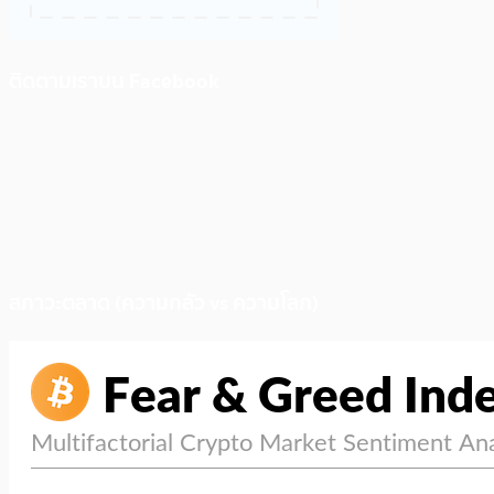
ติดตามเราบน Facebook
สภาวะตลาด (ความกลัว vs ความโลภ)