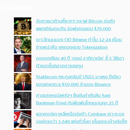
ประเด็นล่าสุด
จับตาแนวต้านชี้ชะตา! กราฟ Bitcoin ก่อตัว
แพทเทิร์นกระทิง จ่อพุ่งทดสอบ $76,000
เจาะลึกมุมมอง CIO Bitwise ทำไม 12-24 เดือน
ข้างหน้าคือ ยุคทองของ Tokenization
ถอดบทเรียน 40 ปี ‘กรณ์ จาติกวณิช’ ชี้ 5 วิธีเอา
ตัวรอดในตลาดการลงทุน
Stablecoin ตระกูลทรัมป์ USD1 มาแรง ปีเดียว
ยอดเทรดทะลุ $50,000 ล้านบน Binance
ศาลอุทธรณ์สหรัฐฯ ยืนยันคำตัดสิน Sam
Bankman-Fried ดับฝันพ้นโทษนอนคุก 25 ปี
แฮกเกอร์เกาหลีเหนือมุ่งเป้า Coinbase เจาะระบบ
องค์กรกว่า 1,640 แห่งทั่วโลก ขโมยกระเป๋าคริปโต