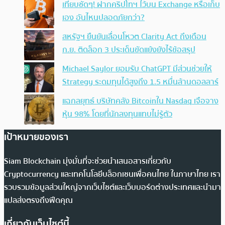
เทียบชัดๆ! ฝากคริปโทฯ ไว้บน Exchange หรือเก็บ
เอง อันไหนปลอดภัยกว่า?
สหรัฐฯ ยืนยันเลื่อนโหวต Clarity Act ถึงเดือน
ก.ย. ติดล็อก 3 ประเด็นขัดแย้งยังไร้ข้อสรุป
Michael Saylor ยอมรับ ChatGPT มีส่วนช่วยให้
Strategy ระดมทุนได้สูงถึง 1.5 หมื่นล้านดอลลาร์
แฉกลยุทธ์ บริษัทคลัง Bitcoinใน Nasdaq เจือจาง
หุ้น 98% โดยที่นักลงทุนแทบไม่รู้ตัว
เป้าหมายของเรา
Siam Blockchain มุ่งมั่นที่จะช่วยนำเสนอสารเกี่ยวกับ
Cryptocurrency และเทคโนโลยีบล็อกเชนเพื่อคนไทย ในภาษาไทย เรา
รวบรวมข้อมูลส่วนใหญ่จากเว็บไซต์และเว็บบอร์ดต่างประเทศและนำมา
แปลส่งตรงถึงฟีดคุณ
เกี่ยวกับเว็บไซต์นี้