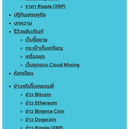
ราคา Ripple (XRP)
ปฏิทินเศรษฐกิจ
บทความ
รีวิวผลิตภัณฑ์
เว็บซื้อขาย
กระเป๋าเก็บเหรียญ
เครื่องขุด
เว็บขุดแบบ Cloud Mining
ห้องเรียน
ข่าวคริปโตเคอเรนซี่
ข่าว Bitcoin
ข่าว Ethereum
ข่าว Binance Coin
ข่าว Dogecoin
ข่าว Ripple (XRP)