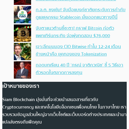
ก.ล.ต. ชงเข้ม! จับมือแบงก์ชาติยกระดับการกำกับ
ดูแลธุรกรรม Stablecoin เล็งออกแนวทางปีนี้
จับตาแนวต้านชี้ชะตา! กราฟ Bitcoin ก่อตัว
แพทเทิร์นกระทิง จ่อพุ่งทดสอบ $76,000
เจาะลึกมุมมอง CIO Bitwise ทำไม 12-24 เดือน
ข้างหน้าคือ ยุคทองของ Tokenization
ถอดบทเรียน 40 ปี ‘กรณ์ จาติกวณิช’ ชี้ 5 วิธีเอา
ตัวรอดในตลาดการลงทุน
เป้าหมายของเรา
Siam Blockchain มุ่งมั่นที่จะช่วยนำเสนอสารเกี่ยวกับ
Cryptocurrency และเทคโนโลยีบล็อกเชนเพื่อคนไทย ในภาษาไทย เรา
รวบรวมข้อมูลส่วนใหญ่จากเว็บไซต์และเว็บบอร์ดต่างประเทศและนำมา
แปลส่งตรงถึงฟีดคุณ