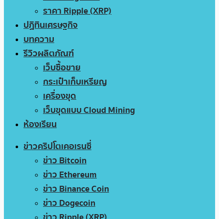
ราคา Ripple (XRP)
ปฏิทินเศรษฐกิจ
บทความ
รีวิวผลิตภัณฑ์
เว็บซื้อขาย
กระเป๋าเก็บเหรียญ
เครื่องขุด
เว็บขุดแบบ Cloud Mining
ห้องเรียน
ข่าวคริปโตเคอเรนซี่
ข่าว Bitcoin
ข่าว Ethereum
ข่าว Binance Coin
ข่าว Dogecoin
ข่าว Ripple (XRP)