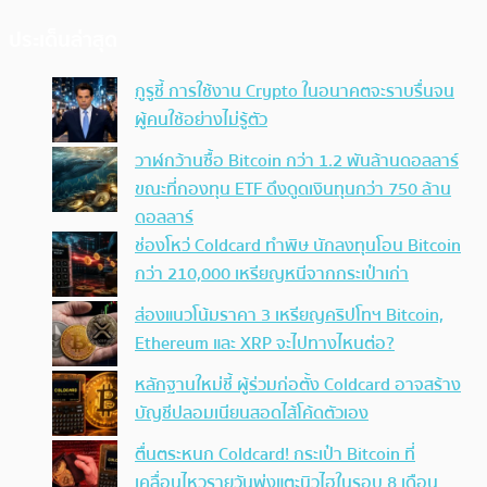
ประเด็นล่าสุด
กูรูชี้ การใช้งาน Crypto ในอนาคตจะราบรื่นจน
ผู้คนใช้อย่างไม่รู้ตัว
วาฬกว้านซื้อ Bitcoin กว่า 1.2 พันล้านดอลลาร์
ขณะที่กองทุน ETF ดึงดูดเงินทุนกว่า 750 ล้าน
ดอลลาร์
ช่องโหว่ Coldcard ทำพิษ นักลงทุนโอน Bitcoin
กว่า 210,000 เหรียญหนีจากกระเป๋าเก่า
ส่องแนวโน้มราคา 3 เหรียญคริปโทฯ Bitcoin,
Ethereum และ XRP จะไปทางไหนต่อ?
หลักฐานใหม่ชี้ ผู้ร่วมก่อตั้ง Coldcard อาจสร้าง
บัญชีปลอมเนียนสอดไส้โค้ดตัวเอง
ตื่นตระหนก Coldcard! กระเป๋า Bitcoin ที่
เคลื่อนไหวรายวันพุ่งแตะนิวไฮในรอบ 8 เดือน