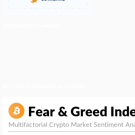
ติดตามเราบน Facebook
สภาวะตลาด (ความกลัว vs ความโลภ)