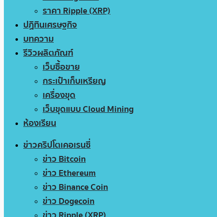
ราคา Ripple (XRP)
ปฏิทินเศรษฐกิจ
บทความ
รีวิวผลิตภัณฑ์
เว็บซื้อขาย
กระเป๋าเก็บเหรียญ
เครื่องขุด
เว็บขุดแบบ Cloud Mining
ห้องเรียน
ข่าวคริปโตเคอเรนซี่
ข่าว Bitcoin
ข่าว Ethereum
ข่าว Binance Coin
ข่าว Dogecoin
ข่าว Ripple (XRP)