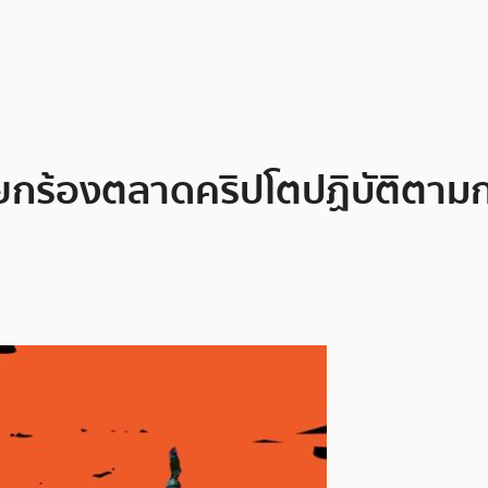
ียกร้องตลาดคริปโตปฏิบัติตาม