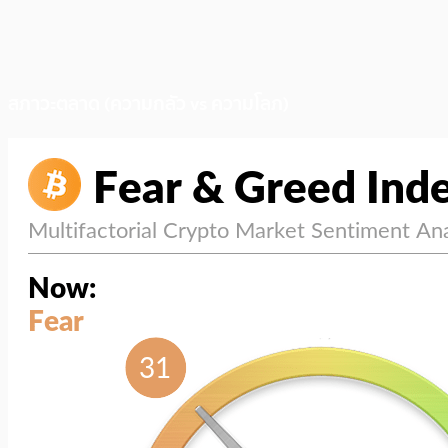
สภาวะตลาด (ความกลัว vs ความโลภ)