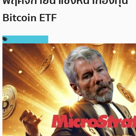
พฤศจิกายน แซงหน้ากองทุน
Bitcoin ETF
ข่าวคริปโตเคอเรนซี่