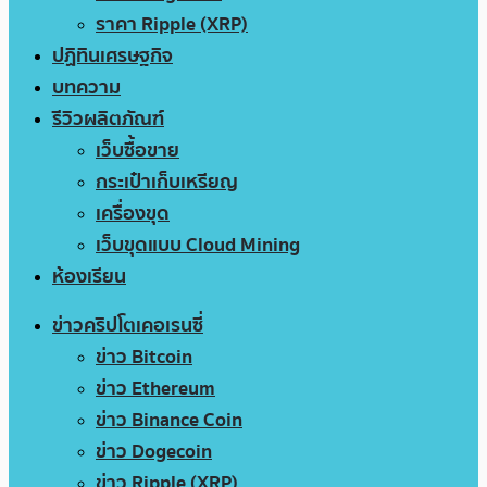
ราคา Ripple (XRP)
ปฏิทินเศรษฐกิจ
บทความ
รีวิวผลิตภัณฑ์
เว็บซื้อขาย
กระเป๋าเก็บเหรียญ
เครื่องขุด
เว็บขุดแบบ Cloud Mining
ห้องเรียน
ข่าวคริปโตเคอเรนซี่
ข่าว Bitcoin
ข่าว Ethereum
ข่าว Binance Coin
ข่าว Dogecoin
ข่าว Ripple (XRP)