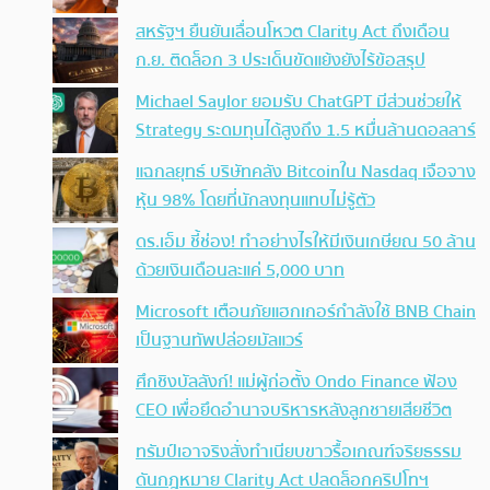
สหรัฐฯ ยืนยันเลื่อนโหวต Clarity Act ถึงเดือน
ก.ย. ติดล็อก 3 ประเด็นขัดแย้งยังไร้ข้อสรุป
Michael Saylor ยอมรับ ChatGPT มีส่วนช่วยให้
Strategy ระดมทุนได้สูงถึง 1.5 หมื่นล้านดอลลาร์
แฉกลยุทธ์ บริษัทคลัง Bitcoinใน Nasdaq เจือจาง
หุ้น 98% โดยที่นักลงทุนแทบไม่รู้ตัว
ดร.เอ็ม ชี้ช่อง! ทำอย่างไรให้มีเงินเกษียณ 50 ล้าน
ด้วยเงินเดือนละแค่ 5,000 บาท
Microsoft เตือนภัยแฮกเกอร์กำลังใช้ BNB Chain
เป็นฐานทัพปล่อยมัลแวร์
ศึกชิงบัลลังก์! แม่ผู้ก่อตั้ง Ondo Finance ฟ้อง
CEO เพื่อยึดอำนาจบริหารหลังลูกชายเสียชีวิต
ทรัมป์เอาจริง สั่งทำเนียบขาวรื้อเกณฑ์จริยธรรม
ดันกฎหมาย Clarity Act ปลดล็อกคริปโทฯ