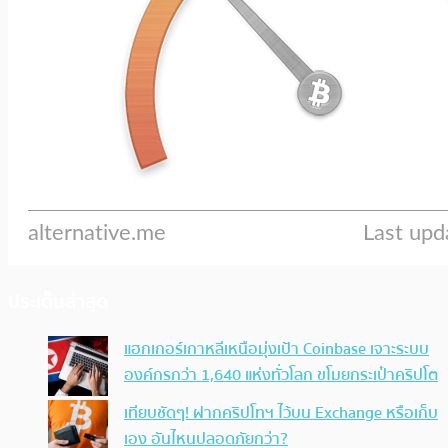
ประเด็นล่าสุด
แฮกเกอร์เกาหลีเหนือมุ่งเป้า Coinbase เจาะระบบ
องค์กรกว่า 1,640 แห่งทั่วโลก ขโมยกระเป๋าคริปโต
เทียบชัดๆ! ฝากคริปโทฯ ไว้บน Exchange หรือเก็บ
เอง อันไหนปลอดภัยกว่า?