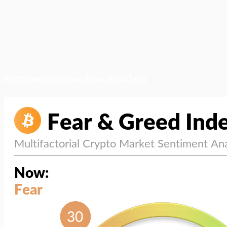
สภาวะตลาด (ความกลัว vs ความโลภ)