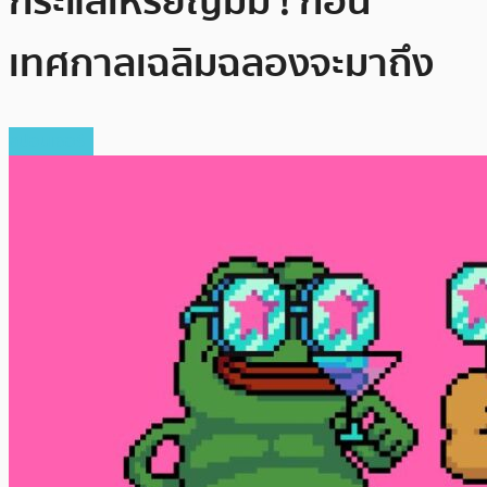
กระแสเหรียญมีม ! ก่อน
เทศกาลเฉลิมฉลองจะมาถึง
สปอนเซอร์