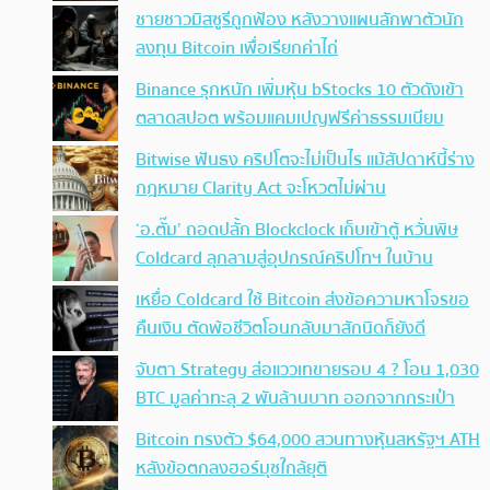
ชายชาวมิสซูรีถูกฟ้อง หลังวางแผนลักพาตัวนัก
ลงทุน Bitcoin เพื่อเรียกค่าไถ่
Binance รุกหนัก เพิ่มหุ้น bStocks 10 ตัวดังเข้า
ตลาดสปอต พร้อมแคมเปญฟรีค่าธรรมเนียม
Bitwise ฟันธง คริปโตจะไม่เป็นไร แม้สัปดาห์นี้ร่าง
กฎหมาย Clarity Act จะโหวตไม่ผ่าน
‘อ.ตั๊ม’ ถอดปลั้ก Blockclock เก็บเข้าตู้ หวั่นพิษ
Coldcard ลุกลามสู่อุปกรณ์คริปโทฯ ในบ้าน
เหยื่อ Coldcard ใช้ Bitcoin ส่งข้อความหาโจรขอ
คืนเงิน ตัดพ้อชีวิตโอนกลับมาสักนิดก็ยังดี
จับตา Strategy ส่อแววเทขายรอบ 4 ? โอน 1,030
BTC มูลค่าทะลุ 2 พันล้านบาท ออกจากกระเป๋า
Bitcoin ทรงตัว $64,000 สวนทางหุ้นสหรัฐฯ ATH
หลังข้อตกลงฮอร์มุซใกล้ยุติ