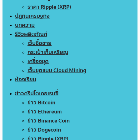
ราคา Ripple (XRP)
ปฏิทินเศรษฐกิจ
บทความ
รีวิวผลิตภัณฑ์
เว็บซื้อขาย
กระเป๋าเก็บเหรียญ
เครื่องขุด
เว็บขุดแบบ Cloud Mining
ห้องเรียน
ข่าวคริปโตเคอเรนซี่
ข่าว Bitcoin
ข่าว Ethereum
ข่าว Binance Coin
ข่าว Dogecoin
ข่าว Ripple (XRP)