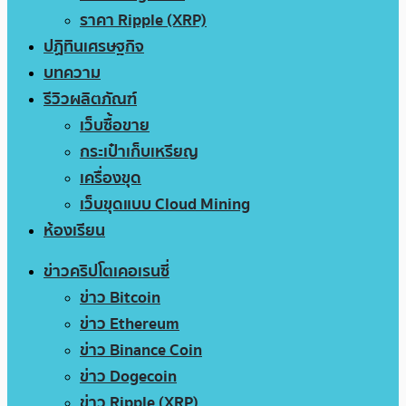
ราคา Ripple (XRP)
ปฏิทินเศรษฐกิจ
บทความ
รีวิวผลิตภัณฑ์
เว็บซื้อขาย
กระเป๋าเก็บเหรียญ
เครื่องขุด
เว็บขุดแบบ Cloud Mining
ห้องเรียน
ข่าวคริปโตเคอเรนซี่
ข่าว Bitcoin
ข่าว Ethereum
ข่าว Binance Coin
ข่าว Dogecoin
ข่าว Ripple (XRP)