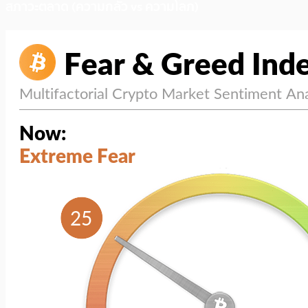
สภาวะตลาด (ความกลัว vs ความโลภ)