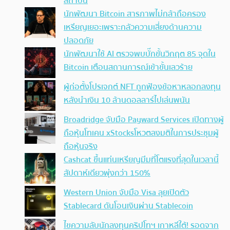
สถาบัน
นักพัฒนา Bitcoin สารภาพไม่กล้าถือครอง
เหรียญเยอะเพราะกลัวความเสี่ยงด้านความ
ปลอดภัย
นักพัฒนาใช้ AI ตรวจพบบั๊กขั้นวิกฤต 85 จุดใน
Bitcoin เตือนสถานการณ์เข้าขั้นเลวร้าย
ผู้ก่อตั้งโปรเจกต์ NFT ถูกฟ้องข้อหาหลอกลงทุน
หลังนำเงิน 10 ล้านดอลลาร์ไปเล่นพนัน
Broadridge จับมือ Payward Services เปิดทางผู้
ถือหุ้นโทเคน xStocksโหวตลงมติในการประชุมผู้
ถือหุ้นจริง
Cashcat ขึ้นแท่นเหรียญมีมที่โตแรงที่สุดในเวลานี้
สัปดาห์เดียวพุ่งกว่า 150%
Western Union จับมือ Visa ลุยเปิดตัว
Stablecard ดันโอนเงินผ่าน Stablecoin
ไขความลับนักลงทุนคริปโทฯ เกาหลีใต้! รอดจาก