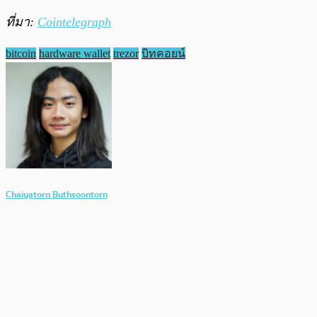
ที่มา:
Cointelegraph
bitcoin
hardware wallet
trezor
บิทคอยน์
Chaiyatorn Buthsoontorn