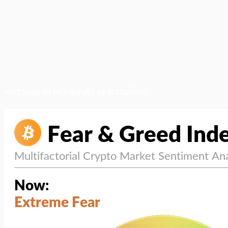
สภาวะตลาด (ความกลัว vs ความโลภ)