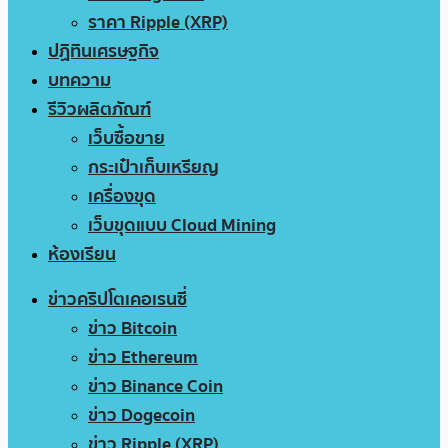
ราคา Ripple (XRP)
ปฏิทินเศรษฐกิจ
บทความ
รีวิวผลิตภัณฑ์
เว็บซื้อขาย
กระเป๋าเก็บเหรียญ
เครื่องขุด
เว็บขุดแบบ Cloud Mining
ห้องเรียน
ข่าวคริปโตเคอเรนซี่
ข่าว Bitcoin
ข่าว Ethereum
ข่าว Binance Coin
ข่าว Dogecoin
ข่าว Ripple (XRP)