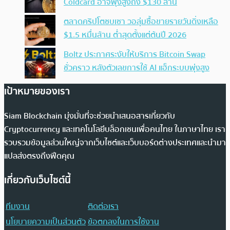
Coldcard อาจพุ่งสูงถึง $130 ล้าน
ตลาดคริปโตซบเซา วอลุ่มซื้อขายรายวันดิ่งเหลือ
$1.5 หมื่นล้าน ต่ำสุดตั้งแต่ต้นปี 2026
Boltz ประกาศระงับให้บริการ Bitcoin Swap
ชั่วคราว หลังตัวเลขการใช้ AI แฮ็กระบบพุ่งสูง
เป้าหมายของเรา
Siam Blockchain มุ่งมั่นที่จะช่วยนำเสนอสารเกี่ยวกับ
Cryptocurrency และเทคโนโลยีบล็อกเชนเพื่อคนไทย ในภาษาไทย เรา
รวบรวมข้อมูลส่วนใหญ่จากเว็บไซต์และเว็บบอร์ดต่างประเทศและนำมา
แปลส่งตรงถึงฟีดคุณ
เกี่ยวกับเว็บไซต์นี้
ทีมงาน
ติดต่อเรา
นโยบายความเป็นส่วนตัว
ข้อตกลงในการใช้งาน