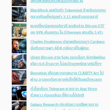
สหรัฐหลังเงินทุนไหลออกไปฝั่ง AI
BlackRock ลุยเปิดตัว Tokenized สำหรับกองทุน
ตลาดเงินยุโรปมูลค่า 3.11 แสนล้านดอลลาร์
แบงก์ใหญ่สุดของอิตาลี ลดสัดส่วน Bitcoin ETF
ลง 99% หันลงทุน ใน Ethereum แทนถึง 3 เท่า
Charles Hoskinson ปลุกพลังคอมมูฯ Cardano
ลั่นต้องการพา ADA กลับมาเป็นผู้ชนะ
นักขุด Bitcoin สาย Solo เจอบล็อก รับทรัพย์คน
เดียว 6.6 ล้านบาท ไม่สนวิกฤตศรัทธาคริปโทฯ
Bernstein เตือนหากกฎหมาย CLARITY Act ไม่
ผ่าน อาจกดดันราคาคริปโตให้ดิ่งลงอีกระลอก
ทั่วโลกช็อก Telegram หายจาก App Store
ชั่วคราว ก่อนกลับมาใช้งานได้ปกติ
Galaxy Research ประเมินความเสียหายจาก