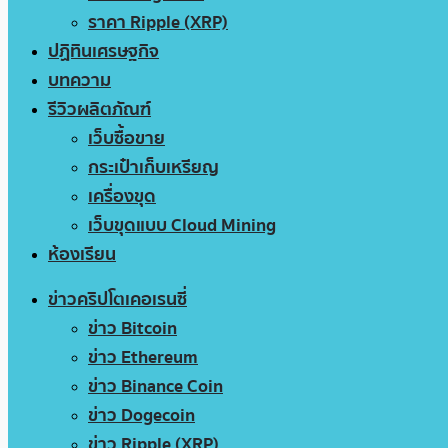
ราคา Ripple (XRP)
ปฏิทินเศรษฐกิจ
บทความ
รีวิวผลิตภัณฑ์
เว็บซื้อขาย
กระเป๋าเก็บเหรียญ
เครื่องขุด
เว็บขุดแบบ Cloud Mining
ห้องเรียน
ข่าวคริปโตเคอเรนซี่
ข่าว Bitcoin
ข่าว Ethereum
ข่าว Binance Coin
ข่าว Dogecoin
ข่าว Ripple (XRP)