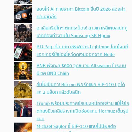
ลองให้ AI ทายราคา Bitcoin สิ้นปี 2026 ส่องคำ
ตอบสุดอึ้ง
อาเสี่ยคริปโทฯ ตกกระป๋อง! สาวเกาหลีเผยสเปกคู่
เดตต้องทำงานใน Samsung-SK Hynix
BTCPay เตือนภัย เซิร์ฟเวอร์ Lightning โดนโจมตี
แฮกเกอร์ใช้ช่องโหว่ดูดเงินออกจาก Node
BNB พุ่งทะลุ $600 จุดชนวน Altseason ในระบบ
นิเวศ BNB Chain
ล่มไม่เป็นท่า! Bitcoin ฟอร์กแยก BIP-110 ขุดได้
แค่ 2 บล็อก แล้วดับสนิท
Trump พร้อมประกาศชัยชนะเหนืออิหร่าน แม้ไร้ข้อ
ตกลงนิวเคลียร์ หากเปิดช่องแคบ Hormuz เต็มรูป
แบบ
Michael Saylor ชี้ BIP-110 แทบไม่มีผลต่อ