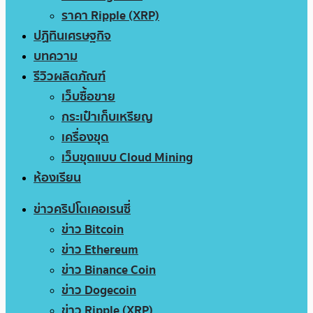
ราคา Ripple (XRP)
ปฏิทินเศรษฐกิจ
บทความ
รีวิวผลิตภัณฑ์
เว็บซื้อขาย
กระเป๋าเก็บเหรียญ
เครื่องขุด
เว็บขุดแบบ Cloud Mining
ห้องเรียน
ข่าวคริปโตเคอเรนซี่
ข่าว Bitcoin
ข่าว Ethereum
ข่าว Binance Coin
ข่าว Dogecoin
ข่าว Ripple (XRP)