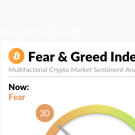
สภาวะตลาด (ความกลัว vs ความโลภ)