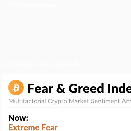
ติดตามเราบน Facebook
สภาวะตลาด (ความกลัว vs ความโลภ)