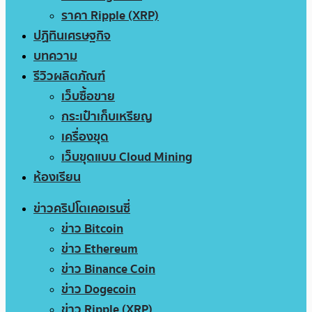
ราคา Ripple (XRP)
ปฏิทินเศรษฐกิจ
บทความ
รีวิวผลิตภัณฑ์
เว็บซื้อขาย
กระเป๋าเก็บเหรียญ
เครื่องขุด
เว็บขุดแบบ Cloud Mining
ห้องเรียน
ข่าวคริปโตเคอเรนซี่
ข่าว Bitcoin
ข่าว Ethereum
ข่าว Binance Coin
ข่าว Dogecoin
ข่าว Ripple (XRP)