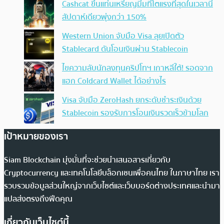
Cashcat ขึ้นแท่นเหรียญมีมที่โตแรงที่สุดในเวลานี้
สัปดาห์เดียวพุ่งกว่า 150%
Western Union จับมือ Visa ลุยเปิดตัว
Stablecard ดันโอนเงินผ่าน Stablecoin
ไขความลับนักลงทุนคริปโทฯ เกาหลีใต้! รอดจาก
แฮก Coldcard Wallet ได้อย่างไร
Visa จับมือ ZeroHash ยกระดับชำระเงินด้วย
Stablecoin รองรับการโอนเงินรวดเร็วข้ามโลก
เป้าหมายของเรา
Siam Blockchain มุ่งมั่นที่จะช่วยนำเสนอสารเกี่ยวกับ
Cryptocurrency และเทคโนโลยีบล็อกเชนเพื่อคนไทย ในภาษาไทย เรา
รวบรวมข้อมูลส่วนใหญ่จากเว็บไซต์และเว็บบอร์ดต่างประเทศและนำมา
แปลส่งตรงถึงฟีดคุณ
เกี่ยวกับเว็บไซต์นี้