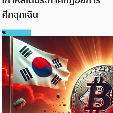
เกาหลีใต้ประกาศกฎอัยการ
ศึกฉุกเฉิน
ราคา Bitcoin