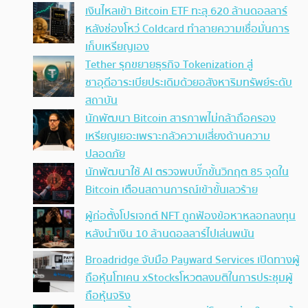
เงินไหลเข้า Bitcoin ETF ทะลุ 620 ล้านดอลลาร์
หลังช่องโหว่ Coldcard ทำลายความเชื่อมั่นการ
เก็บเหรียญเอง
Tether รุกขยายธุรกิจ Tokenization สู่
ซาอุดีอาระเบียประเดิมด้วยอสังหาริมทรัพย์ระดับ
สถาบัน
นักพัฒนา Bitcoin สารภาพไม่กล้าถือครอง
เหรียญเยอะเพราะกลัวความเสี่ยงด้านความ
ปลอดภัย
นักพัฒนาใช้ AI ตรวจพบบั๊กขั้นวิกฤต 85 จุดใน
Bitcoin เตือนสถานการณ์เข้าขั้นเลวร้าย
ผู้ก่อตั้งโปรเจกต์ NFT ถูกฟ้องข้อหาหลอกลงทุน
หลังนำเงิน 10 ล้านดอลลาร์ไปเล่นพนัน
Broadridge จับมือ Payward Services เปิดทางผู้
ถือหุ้นโทเคน xStocksโหวตลงมติในการประชุมผู้
ถือหุ้นจริง