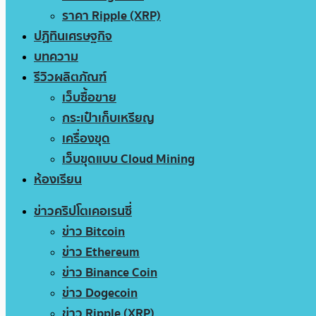
ราคา Ripple (XRP)
ปฏิทินเศรษฐกิจ
บทความ
รีวิวผลิตภัณฑ์
เว็บซื้อขาย
กระเป๋าเก็บเหรียญ
เครื่องขุด
เว็บขุดแบบ Cloud Mining
ห้องเรียน
ข่าวคริปโตเคอเรนซี่
ข่าว Bitcoin
ข่าว Ethereum
ข่าว Binance Coin
ข่าว Dogecoin
ข่าว Ripple (XRP)