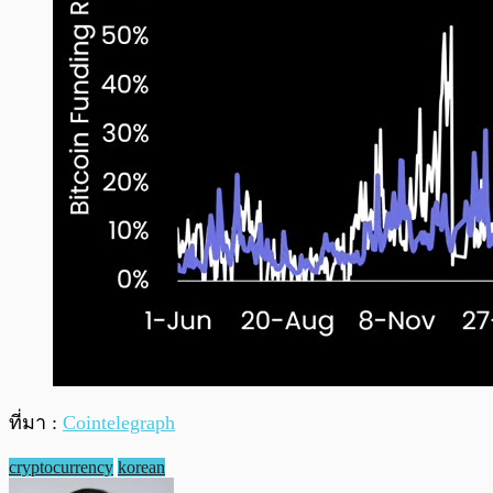
ที่มา :
Cointelegraph
cryptocurrency
korean