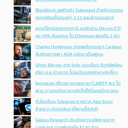
BlackRock ลุยเปิดตัว Tokenized สำหรับกองทุน
ตลาดเงินยุโรปมูลค่า 3.11 แสนล้านดอลลาร์
แบงก์ใหญ่สุดของอิตาลี ลดสัดส่วน Bitcoin ETF
ลง 99% หันลงทุน ใน Ethereum แทนถึง 3 เท่า
Charles Hoskinson ปลุกพลังคอมมูฯ Cardano
ลั่นต้องการพา ADA กลับมาเป็นผู้ชนะ
นักขุด Bitcoin สาย Solo เจอบล็อก รับทรัพย์คน
เดียว 6.6 ล้านบาท ไม่สนวิกฤตศรัทธาคริปโทฯ
Bernstein เตือนหากกฎหมาย CLARITY Act ไม่
ผ่าน อาจกดดันราคาคริปโตให้ดิ่งลงอีกระลอก
ทั่วโลกช็อก Telegram หายจาก App Store
ชั่วคราว ก่อนกลับมาใช้งานได้ปกติ
Galaxy Research ประเมินความเสียหายจาก
Coldcard อาจพุ่งสูงถึง $130 ล้าน