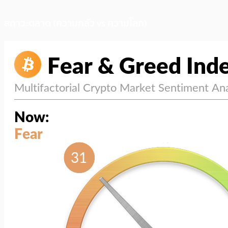
สภาวะตลาด (ความกลัว vs ความโลภ)