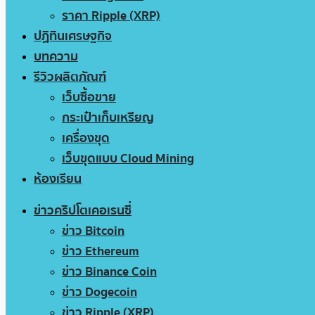
ราคา Ripple (XRP)
ปฏิทินเศรษฐกิจ
บทความ
รีวิวผลิตภัณฑ์
เว็บซื้อขาย
กระเป๋าเก็บเหรียญ
เครื่องขุด
เว็บขุดแบบ Cloud Mining
ห้องเรียน
ข่าวคริปโตเคอเรนซี่
ข่าว Bitcoin
ข่าว Ethereum
ข่าว Binance Coin
ข่าว Dogecoin
ข่าว Ripple (XRP)