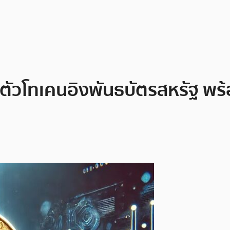
ัวโทเคนอิงพันธบัตรสหรัฐ พร้