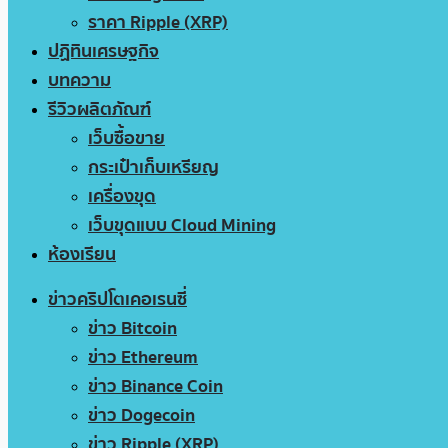
ราคา Ripple (XRP)
ปฏิทินเศรษฐกิจ
บทความ
รีวิวผลิตภัณฑ์
เว็บซื้อขาย
กระเป๋าเก็บเหรียญ
เครื่องขุด
เว็บขุดแบบ Cloud Mining
ห้องเรียน
ข่าวคริปโตเคอเรนซี่
ข่าว Bitcoin
ข่าว Ethereum
ข่าว Binance Coin
ข่าว Dogecoin
ข่าว Ripple (XRP)