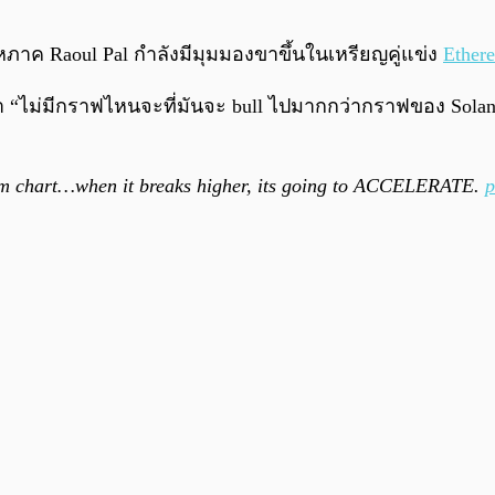
หภาค Raoul Pal กำลังมีมุมมองขาขึ้นในเหรียญคู่แข่ง
Ether
“ไม่มีกราฟไหนจะที่มันจะ bull ไปมากกว่ากราฟของ Solana 
term chart…when it breaks higher, its going to ACCELERATE.
p