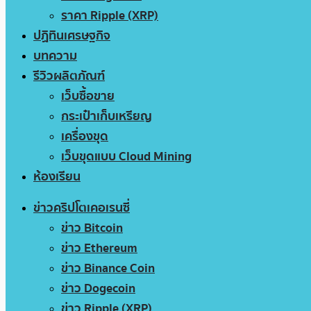
ราคา Ripple (XRP)
ปฏิทินเศรษฐกิจ
บทความ
รีวิวผลิตภัณฑ์
เว็บซื้อขาย
กระเป๋าเก็บเหรียญ
เครื่องขุด
เว็บขุดแบบ Cloud Mining
ห้องเรียน
ข่าวคริปโตเคอเรนซี่
ข่าว Bitcoin
ข่าว Ethereum
ข่าว Binance Coin
ข่าว Dogecoin
ข่าว Ripple (XRP)