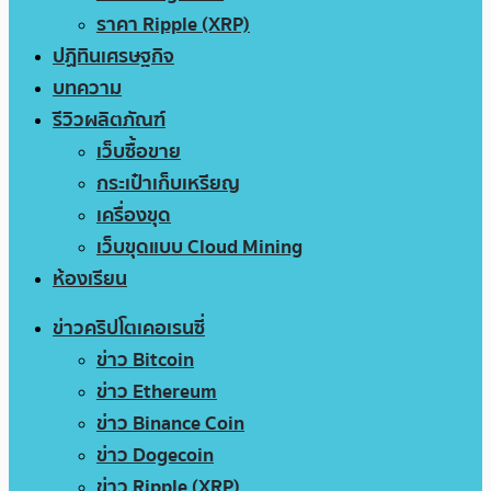
ราคา Ripple (XRP)
ปฏิทินเศรษฐกิจ
บทความ
รีวิวผลิตภัณฑ์
เว็บซื้อขาย
กระเป๋าเก็บเหรียญ
เครื่องขุด
เว็บขุดแบบ Cloud Mining
ห้องเรียน
ข่าวคริปโตเคอเรนซี่
ข่าว Bitcoin
ข่าว Ethereum
ข่าว Binance Coin
ข่าว Dogecoin
ข่าว Ripple (XRP)