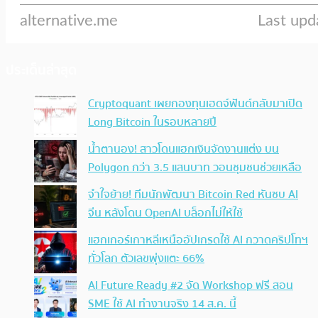
ประเด็นล่าสุด
Cryptoquant เผยกองทุนเฮดจ์ฟันด์กลับมาเปิด
Long Bitcoin ในรอบหลายปี
น้ำตานอง! สาวโดนแฮกเงินจัดงานแต่ง บน
Polygon กว่า 3.5 แสนบาท วอนชุมชนช่วยเหลือ
จำใจย้าย! ทีมนักพัฒนา Bitcoin Red หันซบ AI
จีน หลังโดน OpenAI บล็อกไม่ให้ใช้
แฮกเกอร์เกาหลีเหนืออัปเกรดใช้ AI กวาดคริปโทฯ
ทั่วโลก ตัวเลขพุ่งแตะ 66%
AI Future Ready #2 จัด Workshop ฟรี สอน
SME ใช้ AI ทำงานจริง 14 ส.ค. นี้