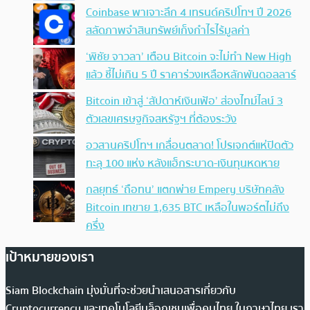
Coinbase พาเจาะลึก 4 เทรนด์คริปโทฯ ปี 2026
สลัดภาพจำสินทรัพย์เก็งกำไรไร้มูลค่า
‘พิชัย จาวลา’ เตือน Bitcoin จะไม่ทำ New High
แล้ว ชี้ไม่เกิน 5 ปี ราคาร่วงเหลือหลักพันดอลลาร์
Bitcoin เข้าสู่ ‘สัปดาห์เงินเฟ้อ’ ส่องไทม์ไลน์ 3
ตัวเลขเศรษฐกิจสหรัฐฯ ที่ต้องระวัง
อวสานคริปโทฯ เกลื่อนตลาด! โปรเจกต์แห่ปิดตัว
ทะลุ 100 แห่ง หลังแฮ็กระบาด-เงินทุนหดหาย
กลยุทธ์ ‘ถือทน’ แตกพ่าย Empery บริษัทคลัง
Bitcoin เทขาย 1,635 BTC เหลือในพอร์ตไม่ถึง
ครึ่ง
เป้าหมายของเรา
Siam Blockchain มุ่งมั่นที่จะช่วยนำเสนอสารเกี่ยวกับ
Cryptocurrency และเทคโนโลยีบล็อกเชนเพื่อคนไทย ในภาษาไทย เรา