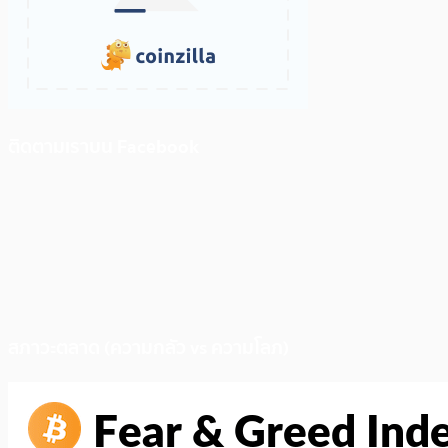
ติดตามเราบน Facebook
สภาวะตลาด (ความกลัว vs ความโลภ)