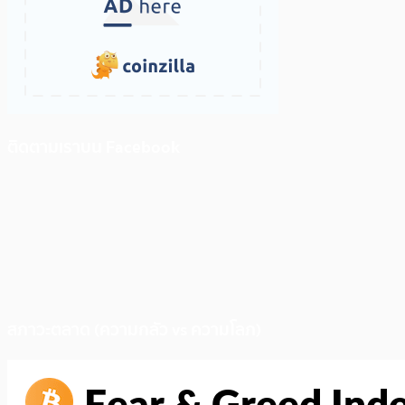
ติดตามเราบน Facebook
สภาวะตลาด (ความกลัว vs ความโลภ)