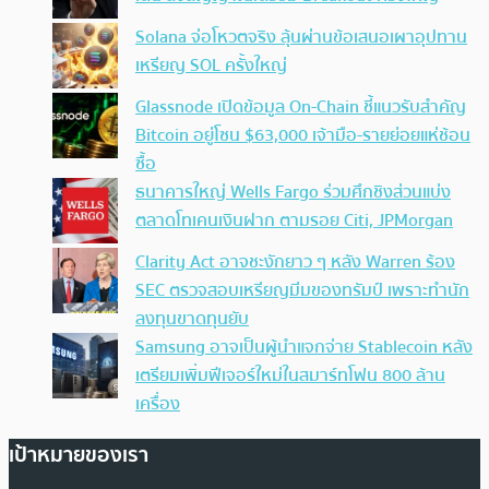
Solana จ่อโหวตจริง ลุ้นผ่านข้อเสนอเผาอุปทาน
เหรียญ SOL ครั้งใหญ่
Glassnode เปิดข้อมูล On-Chain ชี้แนวรับสำคัญ
Bitcoin อยู่โซน $63,000 เจ้ามือ-รายย่อยแห่ช้อน
ซื้อ
ธนาคารใหญ่ Wells Fargo ร่วมศึกชิงส่วนแบ่ง
ตลาดโทเคนเงินฝาก ตามรอย Citi, JPMorgan
Clarity Act อาจชะงักยาว ๆ หลัง Warren ร้อง
SEC ตรวจสอบเหรียญมีมของทรัมป์ เพราะทำนัก
ลงทุนขาดทุนยับ
Samsung อาจเป็นผู้นำแจกจ่าย Stablecoin หลัง
เตรียมเพิ่มฟีเจอร์ใหม่ในสมาร์ทโฟน 800 ล้าน
เครื่อง
เป้าหมายของเรา