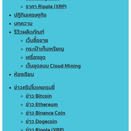
ราคา Ripple (XRP)
ปฏิทินเศรษฐกิจ
บทความ
รีวิวผลิตภัณฑ์
เว็บซื้อขาย
กระเป๋าเก็บเหรียญ
เครื่องขุด
เว็บขุดแบบ Cloud Mining
ห้องเรียน
ข่าวคริปโตเคอเรนซี่
ข่าว Bitcoin
ข่าว Ethereum
ข่าว Binance Coin
ข่าว Dogecoin
ข่าว Ripple (XRP)