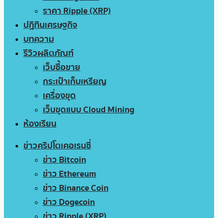
ราคา Ripple (XRP)
ปฏิทินเศรษฐกิจ
บทความ
รีวิวผลิตภัณฑ์
เว็บซื้อขาย
กระเป๋าเก็บเหรียญ
เครื่องขุด
เว็บขุดแบบ Cloud Mining
ห้องเรียน
ข่าวคริปโตเคอเรนซี่
ข่าว Bitcoin
ข่าว Ethereum
ข่าว Binance Coin
ข่าว Dogecoin
ข่าว Ripple (XRP)