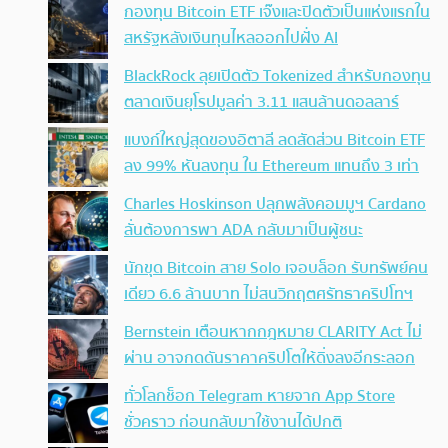
กองทุน Bitcoin ETF เจ๊งและปิดตัวเป็นแห่งแรกใน
สหรัฐหลังเงินทุนไหลออกไปฝั่ง AI
BlackRock ลุยเปิดตัว Tokenized สำหรับกองทุน
ตลาดเงินยุโรปมูลค่า 3.11 แสนล้านดอลลาร์
แบงก์ใหญ่สุดของอิตาลี ลดสัดส่วน Bitcoin ETF
ลง 99% หันลงทุน ใน Ethereum แทนถึง 3 เท่า
Charles Hoskinson ปลุกพลังคอมมูฯ Cardano
ลั่นต้องการพา ADA กลับมาเป็นผู้ชนะ
นักขุด Bitcoin สาย Solo เจอบล็อก รับทรัพย์คน
เดียว 6.6 ล้านบาท ไม่สนวิกฤตศรัทธาคริปโทฯ
Bernstein เตือนหากกฎหมาย CLARITY Act ไม่
ผ่าน อาจกดดันราคาคริปโตให้ดิ่งลงอีกระลอก
ทั่วโลกช็อก Telegram หายจาก App Store
ชั่วคราว ก่อนกลับมาใช้งานได้ปกติ