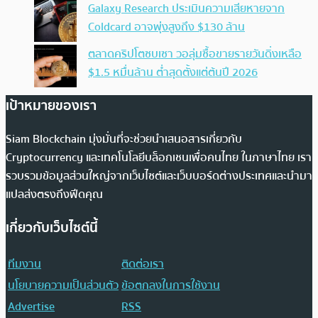
Galaxy Research ประเมินความเสียหายจาก
Coldcard อาจพุ่งสูงถึง $130 ล้าน
ตลาดคริปโตซบเซา วอลุ่มซื้อขายรายวันดิ่งเหลือ
$1.5 หมื่นล้าน ต่ำสุดตั้งแต่ต้นปี 2026
เป้าหมายของเรา
Siam Blockchain มุ่งมั่นที่จะช่วยนำเสนอสารเกี่ยวกับ
Cryptocurrency และเทคโนโลยีบล็อกเชนเพื่อคนไทย ในภาษาไทย เรา
รวบรวมข้อมูลส่วนใหญ่จากเว็บไซต์และเว็บบอร์ดต่างประเทศและนำมา
แปลส่งตรงถึงฟีดคุณ
เกี่ยวกับเว็บไซต์นี้
ทีมงาน
ติดต่อเรา
นโยบายความเป็นส่วนตัว
ข้อตกลงในการใช้งาน
Advertise
RSS