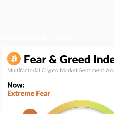
สภาวะตลาด (ความกลัว vs ความโลภ)