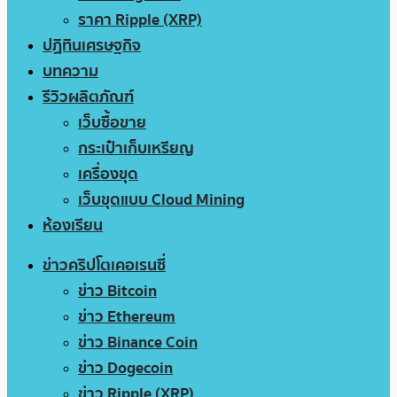
ราคา Ripple (XRP)
ปฏิทินเศรษฐกิจ
บทความ
รีวิวผลิตภัณฑ์
เว็บซื้อขาย
กระเป๋าเก็บเหรียญ
เครื่องขุด
เว็บขุดแบบ Cloud Mining
ห้องเรียน
ข่าวคริปโตเคอเรนซี่
ข่าว Bitcoin
ข่าว Ethereum
ข่าว Binance Coin
ข่าว Dogecoin
ข่าว Ripple (XRP)