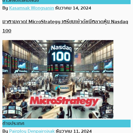
ข่าวคริปโตเคอเรนซี่
By
Kasamsak Wongsanin
ธันวาคม 14, 2024
มาตามคาด! MicroStrategy เตรียมเข้าดัชนีตลาดหุ้น Nasdaq
100
ต่างประเทศ
By
Pairploy Denpairojsak
ธันวาคม 11, 2024