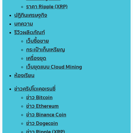
ราคา Ripple (XRP)
ปฏิทินเศรษฐกิจ
บทความ
รีวิวผลิตภัณฑ์
เว็บซื้อขาย
กระเป๋าเก็บเหรียญ
เครื่องขุด
เว็บขุดแบบ Cloud Mining
ห้องเรียน
ข่าวคริปโตเคอเรนซี่
ข่าว Bitcoin
ข่าว Ethereum
ข่าว Binance Coin
ข่าว Dogecoin
ข่าว Ripple (XRP)