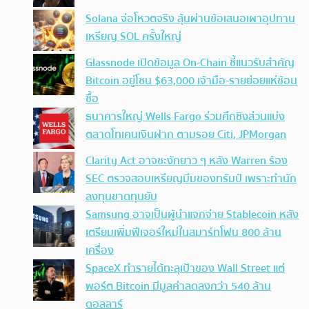
Solana จ่อโหวตจริง ลุ้นผ่านข้อเสนอเผาอุปทาน
เหรียญ SOL ครั้งใหญ่
Glassnode เปิดข้อมูล On-Chain ชี้แนวรับสำคัญ
Bitcoin อยู่โซน $63,000 เจ้ามือ-รายย่อยแห่ช้อน
ซื้อ
ธนาคารใหญ่ Wells Fargo ร่วมศึกชิงส่วนแบ่ง
ตลาดโทเคนเงินฝาก ตามรอย Citi, JPMorgan
Clarity Act อาจชะงักยาว ๆ หลัง Warren ร้อง
SEC ตรวจสอบเหรียญมีมของทรัมป์ เพราะทำนัก
ลงทุนขาดทุนยับ
Samsung อาจเป็นผู้นำแจกจ่าย Stablecoin หลัง
เตรียมเพิ่มฟีเจอร์ใหม่ในสมาร์ทโฟน 800 ล้าน
เครื่อง
SpaceX ทำรายได้ทะลุเป้าของ Wall Street แต่
พอร์ต Bitcoin มีมูลค่าลดลงกว่า 540 ล้าน
ดอลลาร์