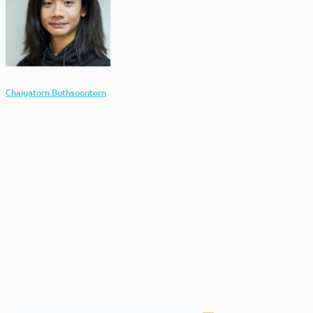
Chaiyatorn Buthsoontorn