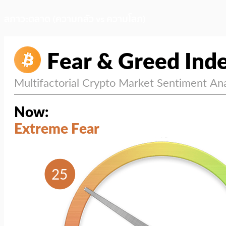
สภาวะตลาด (ความกลัว vs ความโลภ)