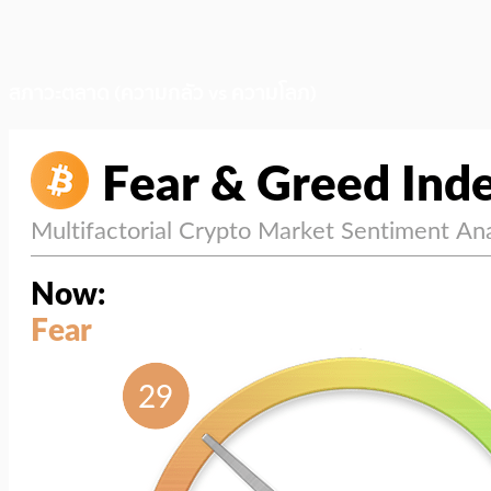
สภาวะตลาด (ความกลัว vs ความโลภ)