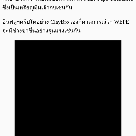
ซึ่งเป็นเหรียญมีมเจ้ากบเช่นกัน
อินฟลูฯคริปโตอย่าง ClayBro เองก็คาดการณ์ว่า WEPE
จะมีช่วงขาขึ้นอย่างรุนแรงเช่นกัน