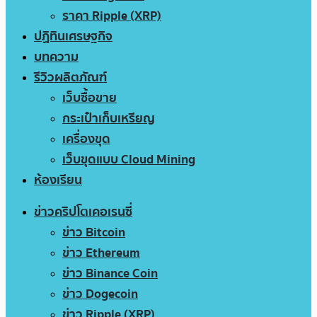
ราคา Ripple (XRP)
ปฏิทินเศรษฐกิจ
บทความ
รีวิวผลิตภัณฑ์
เว็บซื้อขาย
กระเป๋าเก็บเหรียญ
เครื่องขุด
เว็บขุดแบบ Cloud Mining
ห้องเรียน
ข่าวคริปโตเคอเรนซี่
ข่าว Bitcoin
ข่าว Ethereum
ข่าว Binance Coin
ข่าว Dogecoin
ข่าว Ripple (XRP)