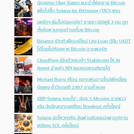
นักลงทุน Uber รุ่นแรก แนะนำให้เทขาย Bitcoin
เพื่อไปซื้อ Solana และ Bittensor (TAO) แทน
สหรัฐฯ เริ่มไม่ปลอดภัย? ชายชาวมิสซูรี 3 คน ถูก
ตั้งข้อหาบุกรุกบ้านขโมย Bitcoin
Binance เปิดตัวฟีเจอร์ใหม่ Lite Loan กู้ยืม USDT
ได้โดยไม่ต้องขาย Bitcoin จากพอร์ต
Cloudflare เปิดตัวกระเป๋า Stablecoin ให้ AI
Agent จ่ายค่า API และคอนเทนต์เองได้
Michael Burry เตือน ตลาดหุ้นอาจใกล้พีคเสี่ยง
ดิ่งแรง ย้ำวิกฤตปี 1987 อาจซ้ำรอย
XRP-Solana หลบไป : ส่อง 3 Altcoins ฉายแวว
เด่น ส่งสัญญาณเตรียม Breakout ครั้งใหญ่
Solana จ่อโหวตจริง ลุ้นผ่านข้อเสนอเผาอุปทาน
เหรียญ SOL ครั้งใหญ่