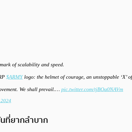
mark of scalability and speed.
XRP
$ARMY
logo: the helmet of courage, an unstoppable ‘X’ of
ovement. We shall prevail.…
pic.twitter.com/tjBOa0NAVm
 2024
ันที่ยากลำบาก