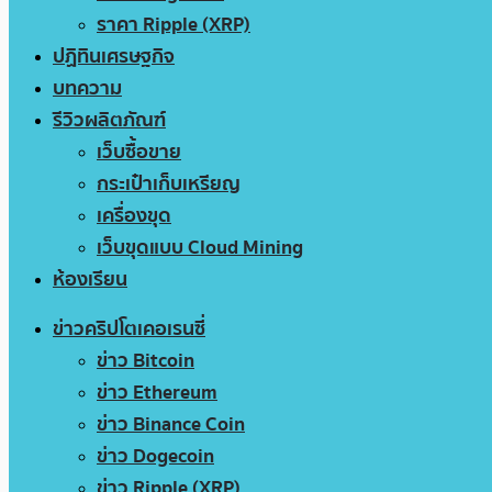
ราคา Ripple (XRP)
ปฏิทินเศรษฐกิจ
บทความ
รีวิวผลิตภัณฑ์
เว็บซื้อขาย
กระเป๋าเก็บเหรียญ
เครื่องขุด
เว็บขุดแบบ Cloud Mining
ห้องเรียน
ข่าวคริปโตเคอเรนซี่
ข่าว Bitcoin
ข่าว Ethereum
ข่าว Binance Coin
ข่าว Dogecoin
ข่าว Ripple (XRP)