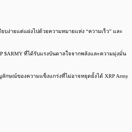
0:00
/
0:00
่เรียบง่ายแต่แฝงไปด้วยความหมายแห่ง “ความเร็ว” และ
XRP $ARMY ที่ได้รับแรงบันดาลใจจากพลังและความมุ่งมั่น
ญลักษณ์ของความแข็งแกร่งที่ไม่อาจหยุดยั้งได้ XRP Army