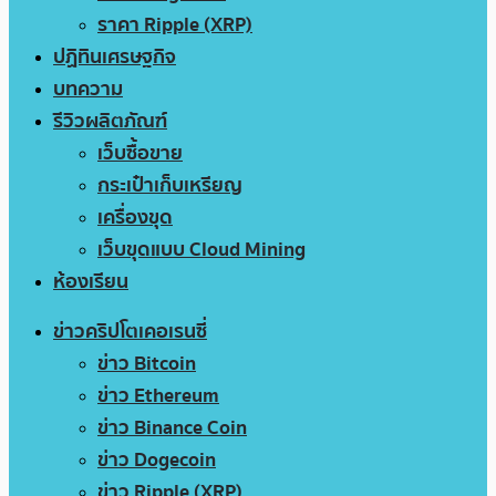
ราคา Ripple (XRP)
ปฏิทินเศรษฐกิจ
บทความ
รีวิวผลิตภัณฑ์
เว็บซื้อขาย
กระเป๋าเก็บเหรียญ
เครื่องขุด
เว็บขุดแบบ Cloud Mining
ห้องเรียน
ข่าวคริปโตเคอเรนซี่
ข่าว Bitcoin
ข่าว Ethereum
ข่าว Binance Coin
ข่าว Dogecoin
ข่าว Ripple (XRP)