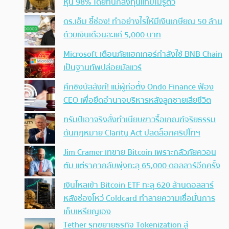
หุ้น 98% โดยที่นักลงทุนแทบไม่รู้ตัว
ดร.เอ็ม ชี้ช่อง! ทำอย่างไรให้มีเงินเกษียณ 50 ล้าน
ด้วยเงินเดือนละแค่ 5,000 บาท
Microsoft เตือนภัยแฮกเกอร์กำลังใช้ BNB Chain
เป็นฐานทัพปล่อยมัลแวร์
ศึกชิงบัลลังก์! แม่ผู้ก่อตั้ง Ondo Finance ฟ้อง
CEO เพื่อยึดอำนาจบริหารหลังลูกชายเสียชีวิต
ทรัมป์เอาจริง สั่งทำเนียบขาวรื้อเกณฑ์จริยธรรม
ดันกฎหมาย Clarity Act ปลดล็อกคริปโทฯ
Jim Cramer เทขาย Bitcoin เพราะกลัวภัยควอน
ตัม แต่ราคากลับพุ่งทะลุ 65,000 ดอลลาร์อีกครั้ง
เงินไหลเข้า Bitcoin ETF ทะลุ 620 ล้านดอลลาร์
หลังช่องโหว่ Coldcard ทำลายความเชื่อมั่นการ
เก็บเหรียญเอง
Tether รุกขยายธุรกิจ Tokenization สู่