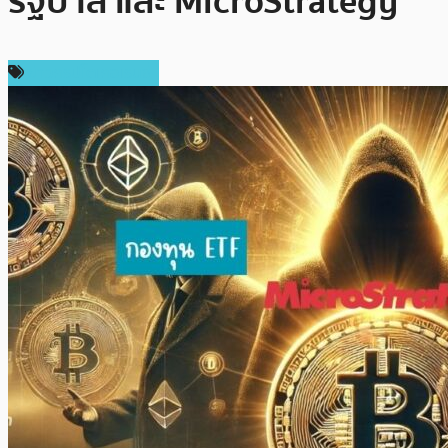
รัฐบาล และ MicroStrategy
ข่าวคริปโตเคอเรนซี่