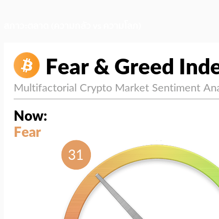
สภาวะตลาด (ความกลัว vs ความโลภ)