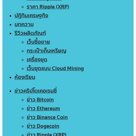
ราคา Ripple (XRP)
ปฏิทินเศรษฐกิจ
บทความ
รีวิวผลิตภัณฑ์
เว็บซื้อขาย
กระเป๋าเก็บเหรียญ
เครื่องขุด
เว็บขุดแบบ Cloud Mining
ห้องเรียน
ข่าวคริปโตเคอเรนซี่
ข่าว Bitcoin
ข่าว Ethereum
ข่าว Binance Coin
ข่าว Dogecoin
ข่าว Ripple (XRP)