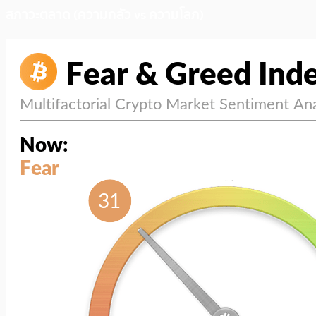
สภาวะตลาด (ความกลัว vs ความโลภ)