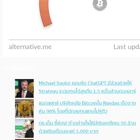
ประเด็นล่าสุด
Michael Saylor ยอมรับ ChatGPT มีส่วนช่วยให้
Strategy ระดมทุนได้สูงถึง 1.5 หมื่นล้านดอลลาร์
แฉกลยุทธ์ บริษัทคลัง Bitcoinใน Nasdaq เจือจาง
หุ้น 98% โดยที่นักลงทุนแทบไม่รู้ตัว
ดร.เอ็ม ชี้ช่อง! ทำอย่างไรให้มีเงินเกษียณ 50 ล้าน
ด้วยเงินเดือนละแค่ 5,000 บาท