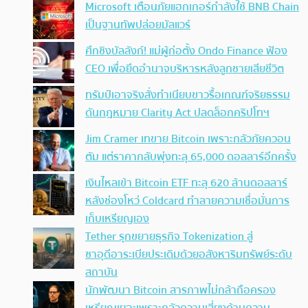
Microsoft เตือนภัยแฮกเกอร์กำลังใช้ BNB Chain
เป็นฐานทัพปล่อยมัลแวร์
ศึกชิงบัลลังก์! แม่ผู้ก่อตั้ง Ondo Finance ฟ้อง
CEO เพื่อยึดอำนาจบริหารหลังลูกชายเสียชีวิต
ทรัมป์เอาจริง สั่งทำเนียบขาวรื้อเกณฑ์จริยธรรม
ดันกฎหมาย Clarity Act ปลดล็อกคริปโทฯ
Jim Cramer เทขาย Bitcoin เพราะกลัวภัยควอน
ตัม แต่ราคากลับพุ่งทะลุ 65,000 ดอลลาร์อีกครั้ง
เงินไหลเข้า Bitcoin ETF ทะลุ 620 ล้านดอลลาร์
หลังช่องโหว่ Coldcard ทำลายความเชื่อมั่นการ
เก็บเหรียญเอง
Tether รุกขยายธุรกิจ Tokenization สู่
ซาอุดีอาระเบียประเดิมด้วยอสังหาริมทรัพย์ระดับ
สถาบัน
นักพัฒนา Bitcoin สารภาพไม่กล้าถือครอง