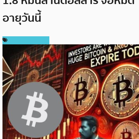
1.8 หมื่นล้านดอลลาร์ จ่อหมด
อายุวันนี้
ข่าวคริปโตเคอเรนซี่