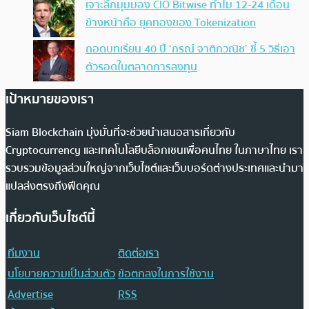
เจาะลึกมุมมอง CIO Bitwise ทำไม 12-24 เดือน
ข้างหน้าคือ ยุคทองของ Tokenization
ถอดบทเรียน 40 ปี ‘กรณ์ จาติกวณิช’ ชี้ 5 วิธีเอา
ตัวรอดในตลาดการลงทุน
เป้าหมายของเรา
Siam Blockchain มุ่งมั่นที่จะช่วยนำเสนอสารเกี่ยวกับ
Cryptocurrency และเทคโนโลยีบล็อกเชนเพื่อคนไทย ในภาษาไทย เรา
รวบรวมข้อมูลส่วนใหญ่จากเว็บไซต์และเว็บบอร์ดต่างประเทศและนำมา
แปลส่งตรงถึงฟีดคุณ
เกี่ยวกับเว็บไซต์นี้
ทีมงาน
ติดต่อเรา
นโยบายความเป็นส่วนตัว
ข้อตกลงในการใช้งาน
Advertise
RSS