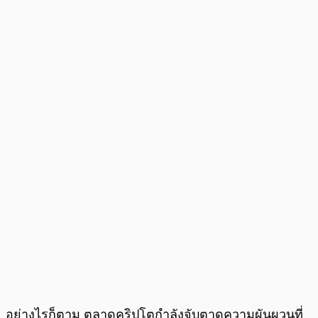
อย่างไรก็ตาม ตลาดคริปโตกำลังจับตาดูความผันผวนที่