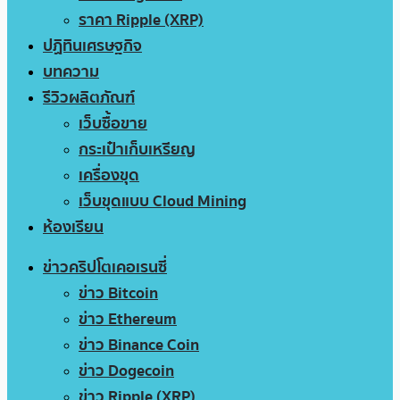
ราคา Ripple (XRP)
ปฏิทินเศรษฐกิจ
บทความ
รีวิวผลิตภัณฑ์
เว็บซื้อขาย
กระเป๋าเก็บเหรียญ
เครื่องขุด
เว็บขุดแบบ Cloud Mining
ห้องเรียน
ข่าวคริปโตเคอเรนซี่
ข่าว Bitcoin
ข่าว Ethereum
ข่าว Binance Coin
ข่าว Dogecoin
ข่าว Ripple (XRP)