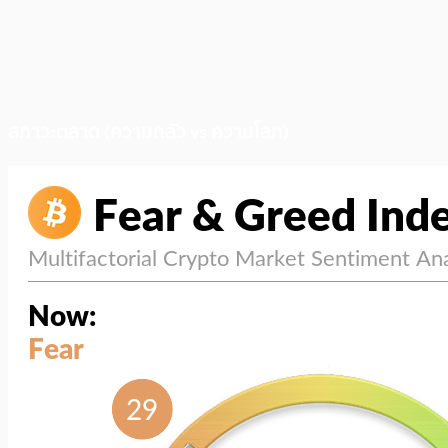
สภาวะตลาด (ความกลัว vs ความโลภ)