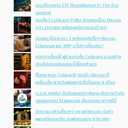
ขณะที่กองทุน ETF ดึงดูดเงินทุนกว่า 750 ล้าน
ดอลลาร์
ช่องโหว่ Coldcard ทำพิษ นักลงทุนโอน Bitcoin
กว่า 210,000 เหรียญหนีจากกระเป๋าเก่า
ส่องแนวโน้มราคา 3 เหรียญคริปโทฯ Bitcoin,
Ethereum และ XRP จะไปทางไหนต่อ?
หลักฐานใหม่ชี้ ผู้ร่วมก่อตั้ง Coldcard อาจสร้าง
บัญชีปลอมเนียนสอดไส้โค้ดตัวเอง
ตื่นตระหนก Coldcard! กระเป๋า Bitcoin ที่
เคลื่อนไหวรายวันพุ่งแตะนิวไฮในรอบ 8 เดือน
ก.ล.ต. ชงเข้ม! จับมือแบงก์ชาติยกระดับการกำกับ
ดูแลธุรกรรม Stablecoin เล็งออกแนวทางปีนี้
จับตาแนวต้านชี้ชะตา! กราฟ Bitcoin ก่อตัว
แพทเทิร์นกระทิง จ่อพุ่งทดสอบ $76,000