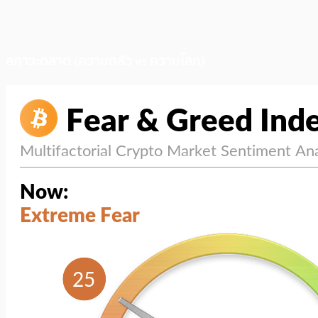
สภาวะตลาด (ความกลัว vs ความโลภ)