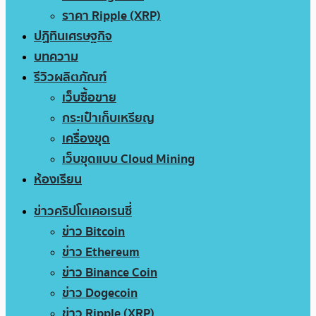
ราคา Ripple (XRP)
ปฏิทินเศรษฐกิจ
บทความ
รีวิวผลิตภัณฑ์
เว็บซื้อขาย
กระเป๋าเก็บเหรียญ
เครื่องขุด
เว็บขุดแบบ Cloud Mining
ห้องเรียน
ข่าวคริปโตเคอเรนซี่
ข่าว Bitcoin
ข่าว Ethereum
ข่าว Binance Coin
ข่าว Dogecoin
ข่าว Ripple (XRP)