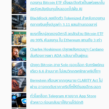
กองทุน Bitcoin ETF เจ๊งและปิดตัวเป็นแห่งแรกใน
สหรัฐหลังเงินทุนไหลออกไปฝั่ง AI
BlackRock ลุยเปิดตัว Tokenized สำหรับกองทุน
ตลาดเงินยุโรปมูลค่า 3.11 แสนล้านดอลลาร์
แบงก์ใหญ่สุดของอิตาลี ลดสัดส่วน Bitcoin ETF
ลง 99% หันลงทุน ใน Ethereum แทนถึง 3 เท่า
Charles Hoskinson ปลุกพลังคอมมูฯ Cardano
ลั่นต้องการพา ADA กลับมาเป็นผู้ชนะ
นักขุด Bitcoin สาย Solo เจอบล็อก รับทรัพย์คน
เดียว 6.6 ล้านบาท ไม่สนวิกฤตศรัทธาคริปโทฯ
Bernstein เตือนหากกฎหมาย CLARITY Act ไม่
ผ่าน อาจกดดันราคาคริปโตให้ดิ่งลงอีกระลอก
ทั่วโลกช็อก Telegram หายจาก App Store
ชั่วคราว ก่อนกลับมาใช้งานได้ปกติ