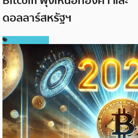
Bitcoin พุ่งเหนือทองคำ และ
ดอลลาร์สหรัฐฯ
ข่าวคริปโตเคอเรนซี่