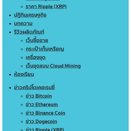
ราคา Ripple (XRP)
ปฏิทินเศรษฐกิจ
บทความ
รีวิวผลิตภัณฑ์
เว็บซื้อขาย
กระเป๋าเก็บเหรียญ
เครื่องขุด
เว็บขุดแบบ Cloud Mining
ห้องเรียน
ข่าวคริปโตเคอเรนซี่
ข่าว Bitcoin
ข่าว Ethereum
ข่าว Binance Coin
ข่าว Dogecoin
ข่าว Ripple (XRP)