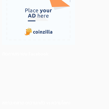
ติดตามเราบน Facebook
สภาวะตลาด (ความกลัว vs ความโลภ)