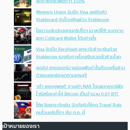
สัปดาห์เดียวพุ่งกว่า 150%
Western Union จับมือ Visa ลุยเปิดตัว
Stablecard ดันโอนเงินผ่าน Stablecoin
ไขความลับนักลงทุนคริปโทฯ เกาหลีใต้! รอดจาก
แฮก Coldcard Wallet ได้อย่างไร
Visa จับมือ ZeroHash ยกระดับชำระเงินด้วย
Stablecoin รองรับการโอนเงินรวดเร็วข้ามโลก
สุดจัด! เทรดเดอร์อายุน้อยฟันกำไรเกือบครึ่งล้าน
ด้วยกลยุทธ์เทรดตามเศรษฐี
‘เต๋า เศรษฐพงศ์’ งานเข้า NAS โดนแฮกเกอร์ฝัง
ไวรัสเรียกค่าไถ่ Bitcoin เป็นจำนวน 0.07 BTC
ไต้หวันยกระดับเข้ม จ่อบังคับใช้กฏ Travel Rule
คุมโอนคริปโทฯ เริ่ม ต.ค. นี้
เป้าหมายของเรา