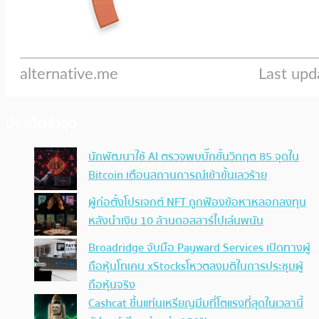
ประเด็นล่าสุด
นักพัฒนาใช้ AI ตรวจพบบั๊กขั้นวิกฤต 85 จุดใน
Bitcoin เตือนสถานการณ์เข้าขั้นเลวร้าย
ผู้ก่อตั้งโปรเจกต์ NFT ถูกฟ้องข้อหาหลอกลงทุน
หลังนำเงิน 10 ล้านดอลลาร์ไปเล่นพนัน
Broadridge จับมือ Payward Services เปิดทางผู้
ถือหุ้นโทเคน xStocksโหวตลงมติในการประชุมผู้
ถือหุ้นจริง
Cashcat ขึ้นแท่นเหรียญมีมที่โตแรงที่สุดในเวลานี้