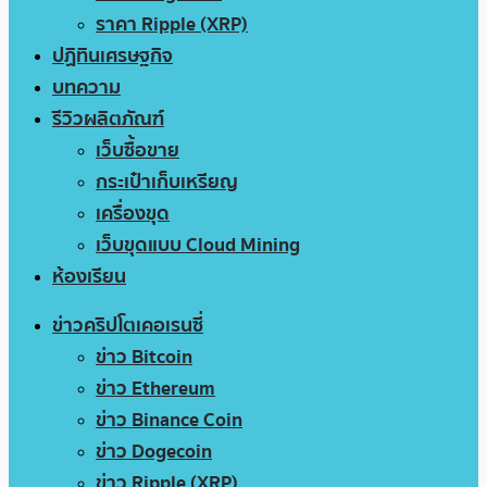
ราคา Ripple (XRP)
ปฏิทินเศรษฐกิจ
บทความ
รีวิวผลิตภัณฑ์
เว็บซื้อขาย
กระเป๋าเก็บเหรียญ
เครื่องขุด
เว็บขุดแบบ Cloud Mining
ห้องเรียน
ข่าวคริปโตเคอเรนซี่
ข่าว Bitcoin
ข่าว Ethereum
ข่าว Binance Coin
ข่าว Dogecoin
ข่าว Ripple (XRP)