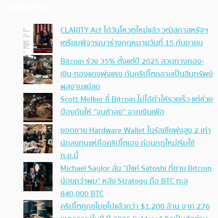
ประเด็นล่าสุด
CLARITY Act ได้วันโหวตใหม่แล้ว วุฒิสภาสหรัฐฯ
เตรียมพิจารณาร่างกฎหมายวันที่ 15 กันยายน
Bitcoin ร่วง 35% ตั้งแต่ปี 2025 สวนทางทอง-
เงิน-ทองแดงพุ่งแรง ดันคริปโตกลายเป็นสินทรัพย์
ผลงานแย่สุด
Scott Melker ชี้ Bitcoin ไม่ได้ทำให้รวยเร็ว แต่ช่วย
ป้องกันให้ “จนช้าลง” จากเงินเฟ้อ
ยอดขาย Hardware Wallet ในรัสเซียพุ่งสูง 2 เท่า
นักลงทุนแห่ถือคริปโตเอง ก่อนกฎใหม่เริ่มใช้
ก.ย.นี้
Michael Saylor ลั่น “มีแค่ Satoshi ที่ขาย Bitcoin
น้อยกว่าผม” หลัง Strategy ถือ BTC ทะลุ
840,000 BTC
คริปโตถูกขโมยไปแล้วกว่า $1,200 ล้าน จาก 276