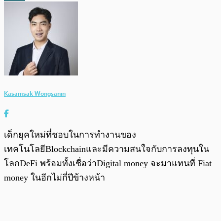
Kasamsak Wongsanin
เด็กยุคใหม่ที่ชอบในการทำงานของ
เทคโนโลยีBlockchainและมีความสนใจกับการลงทุนใน
โลกDeFi พร้อมทั้งเชื่อว่าDigital money จะมาแทนที่ Fiat
money ในอีกไม่กี่ปีข้างหน้า