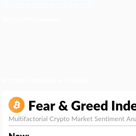
ติดตามเราบน Facebook
สภาวะตลาด (ความกลัว vs ความโลภ)