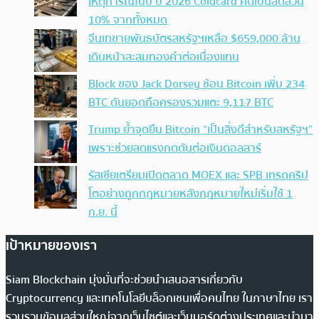
เหตุการณ์ในปี ปี 2026 Coldcard คิดเป็นสัดส่วน
10% จากทั้งหมด
จีนเทขายพันธบัตรสหรัฐฯเหลือ $659,000 ล้าน
เดินหน้าสะสมทองคำต่อเนื่องแทน
Block ของ Jack Dorsey ช้อน Bitcoin เพิ่ม 234
BTC ดันยอดถือครองรวมแตะ 9,117 BTC
Trump ย้ำจุดยืน Bitcoin “เป็นสิ่งดีสำหรับสหรัฐฯ”
เพราะช่วยลดแรงกดดันต่อเงินดอลลาร์
รัสเซียเตรียมเปิดตลาด MOEX และ SPB เทรดคริป
โตอย่างถูกกฎหมายหลังกฎหมายใหม่เริ่มใช้ 1
ก.ย. นี้
เป้าหมายของเรา
Siam Blockchain มุ่งมั่นที่จะช่วยนำเสนอสารเกี่ยวกับ
Cryptocurrency และเทคโนโลยีบล็อกเชนเพื่อคนไทย ในภาษาไทย เรา
รวบรวมข้อมูลส่วนใหญ่จากเว็บไซต์และเว็บบอร์ดต่างประเทศและนำมา