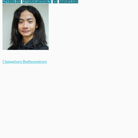
crypto etf
cryptocurrency
etf
stablecoin
Chaiyatorn Buthsoontorn