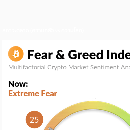
สภาวะตลาด (ความกลัว vs ความโลภ)