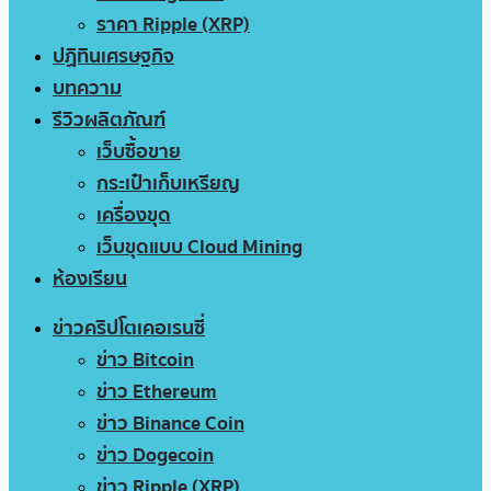
ราคา Ripple (XRP)
ปฏิทินเศรษฐกิจ
บทความ
รีวิวผลิตภัณฑ์
เว็บซื้อขาย
กระเป๋าเก็บเหรียญ
เครื่องขุด
เว็บขุดแบบ Cloud Mining
ห้องเรียน
ข่าวคริปโตเคอเรนซี่
ข่าว Bitcoin
ข่าว Ethereum
ข่าว Binance Coin
ข่าว Dogecoin
ข่าว Ripple (XRP)