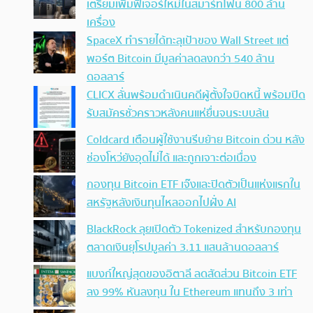
เตรียมเพิ่มฟีเจอร์ใหม่ในสมาร์ทโฟน 800 ล้าน
เครื่อง
SpaceX ทำรายได้ทะลุเป้าของ Wall Street แต่
พอร์ต Bitcoin มีมูลค่าลดลงกว่า 540 ล้าน
ดอลลาร์
CLICX ลั่นพร้อมดำเนินคดีผู้ตั้งใจบิดหนี้ พร้อมปิด
รับสมัครชั่วคราวหลังคนแห่ยื่นจนระบบล้น
Coldcard เตือนผู้ใช้งานรีบย้าย Bitcoin ด่วน หลัง
ช่องโหว่ยังอุดไม่ได้ และถูกเจาะต่อเนื่อง
กองทุน Bitcoin ETF เจ๊งและปิดตัวเป็นแห่งแรกใน
สหรัฐหลังเงินทุนไหลออกไปฝั่ง AI
BlackRock ลุยเปิดตัว Tokenized สำหรับกองทุน
ตลาดเงินยุโรปมูลค่า 3.11 แสนล้านดอลลาร์
แบงก์ใหญ่สุดของอิตาลี ลดสัดส่วน Bitcoin ETF
ลง 99% หันลงทุน ใน Ethereum แทนถึง 3 เท่า