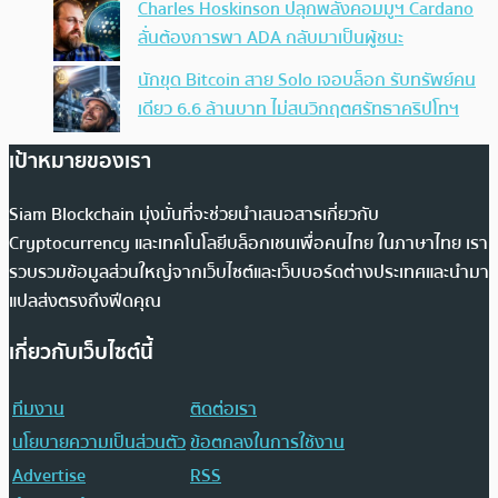
Charles Hoskinson ปลุกพลังคอมมูฯ Cardano
ลั่นต้องการพา ADA กลับมาเป็นผู้ชนะ
นักขุด Bitcoin สาย Solo เจอบล็อก รับทรัพย์คน
เดียว 6.6 ล้านบาท ไม่สนวิกฤตศรัทธาคริปโทฯ
เป้าหมายของเรา
Siam Blockchain มุ่งมั่นที่จะช่วยนำเสนอสารเกี่ยวกับ
Cryptocurrency และเทคโนโลยีบล็อกเชนเพื่อคนไทย ในภาษาไทย เรา
รวบรวมข้อมูลส่วนใหญ่จากเว็บไซต์และเว็บบอร์ดต่างประเทศและนำมา
แปลส่งตรงถึงฟีดคุณ
เกี่ยวกับเว็บไซต์นี้
ทีมงาน
ติดต่อเรา
นโยบายความเป็นส่วนตัว
ข้อตกลงในการใช้งาน
Advertise
RSS