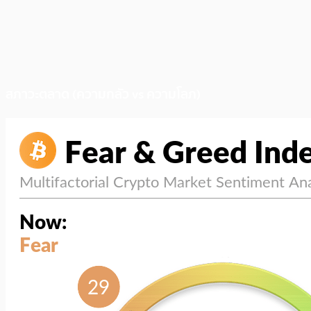
สภาวะตลาด (ความกลัว vs ความโลภ)