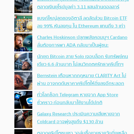
ตลาดเงินยุโรปมูลค่า 3.11 แสนล้านดอลลาร์
แบงก์ใหญ่สุดของอิตาลี ลดสัดส่วน Bitcoin ETF
ลง 99% หันลงทุน ใน Ethereum แทนถึง 3 เท่า
Charles Hoskinson ปลุกพลังคอมมูฯ Cardano
ลั่นต้องการพา ADA กลับมาเป็นผู้ชนะ
นักขุด Bitcoin สาย Solo เจอบล็อก รับทรัพย์คน
เดียว 6.6 ล้านบาท ไม่สนวิกฤตศรัทธาคริปโทฯ
Bernstein เตือนหากกฎหมาย CLARITY Act ไม่
ผ่าน อาจกดดันราคาคริปโตให้ดิ่งลงอีกระลอก
ทั่วโลกช็อก Telegram หายจาก App Store
ชั่วคราว ก่อนกลับมาใช้งานได้ปกติ
Galaxy Research ประเมินความเสียหายจาก
Coldcard อาจพุ่งสูงถึง $130 ล้าน
ตลาดคริปโตซบเซา วอลุ่มซื้อขายรายวันดิ่งเหลือ