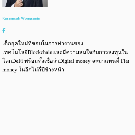
Kasamsak Wongsanin
เด็กยุคใหม่ที่ชอบในการทำงานของ
เทคโนโลยีBlockchainและมีความสนใจกับการลงทุนใน
โลกDeFi พร้อมทั้งเชื่อว่าDigital money จะมาแทนที่ Fiat
money ในอีกไม่กี่ปีข้างหน้า