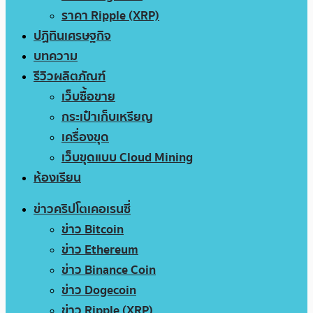
ราคา Ripple (XRP)
ปฏิทินเศรษฐกิจ
บทความ
รีวิวผลิตภัณฑ์
เว็บซื้อขาย
กระเป๋าเก็บเหรียญ
เครื่องขุด
เว็บขุดแบบ Cloud Mining
ห้องเรียน
ข่าวคริปโตเคอเรนซี่
ข่าว Bitcoin
ข่าว Ethereum
ข่าว Binance Coin
ข่าว Dogecoin
ข่าว Ripple (XRP)