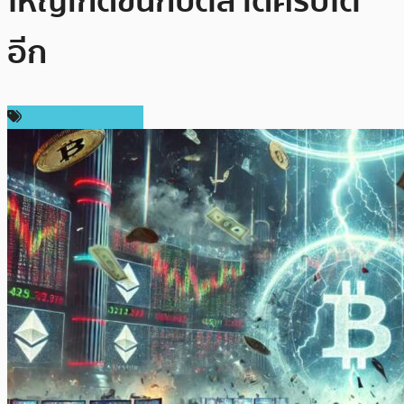
ใหญ่เกิดขึ้นกับตลาดคริปโต
อีก
ข่าวคริปโตเคอเรนซี่