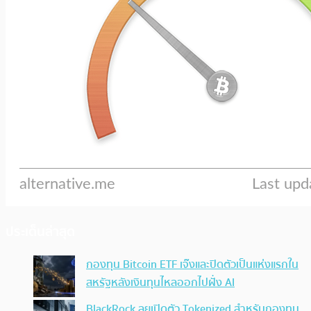
ประเด็นล่าสุด
กองทุน Bitcoin ETF เจ๊งและปิดตัวเป็นแห่งแรกใน
สหรัฐหลังเงินทุนไหลออกไปฝั่ง AI
BlackRock ลุยเปิดตัว Tokenized สำหรับกองทุน