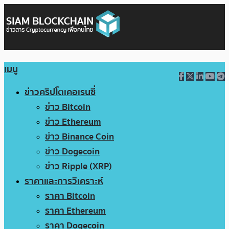
เมนู
ข่าวคริปโตเคอเรนซี่
ข่าว Bitcoin
ข่าว Ethereum
ข่าว Binance Coin
ข่าว Dogecoin
ข่าว Ripple (XRP)
ราคาและการวิเคราะห์
ราคา Bitcoin
ราคา Ethereum
ราคา Dogecoin