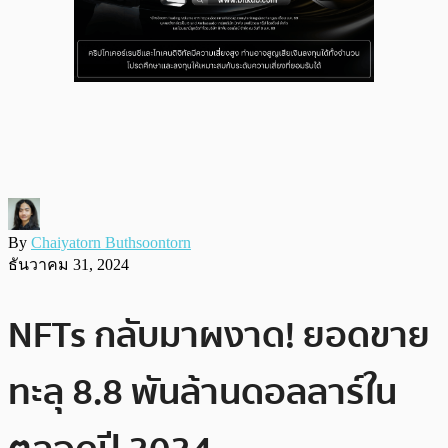
By
Chaiyatorn Buthsoontorn
ธันวาคม 31, 2024
NFTs กลับมาผงาด! ยอดขาย
ทะลุ 8.8 พันล้านดอลลาร์ใน