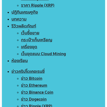
ราคา Ripple (XRP)
ปฏิทินเศรษฐกิจ
บทความ
รีวิวผลิตภัณฑ์
เว็บซื้อขาย
กระเป๋าเก็บเหรียญ
เครื่องขุด
เว็บขุดแบบ Cloud Mining
ห้องเรียน
ข่าวคริปโตเคอเรนซี่
ข่าว Bitcoin
ข่าว Ethereum
ข่าว Binance Coin
ข่าว Dogecoin
ข่าว Ripple (XRP)