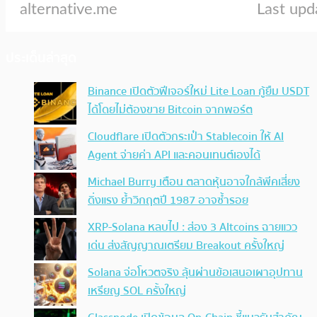
ประเด็นล่าสุด
Binance เปิดตัวฟีเจอร์ใหม่ Lite Loan กู้ยืม USDT
ได้โดยไม่ต้องขาย Bitcoin จากพอร์ต
Cloudflare เปิดตัวกระเป๋า Stablecoin ให้ AI
Agent จ่ายค่า API และคอนเทนต์เองได้
Michael Burry เตือน ตลาดหุ้นอาจใกล้พีคเสี่ยง
ดิ่งแรง ย้ำวิกฤตปี 1987 อาจซ้ำรอย
XRP-Solana หลบไป : ส่อง 3 Altcoins ฉายแวว
เด่น ส่งสัญญาณเตรียม Breakout ครั้งใหญ่
Solana จ่อโหวตจริง ลุ้นผ่านข้อเสนอเผาอุปทาน
เหรียญ SOL ครั้งใหญ่