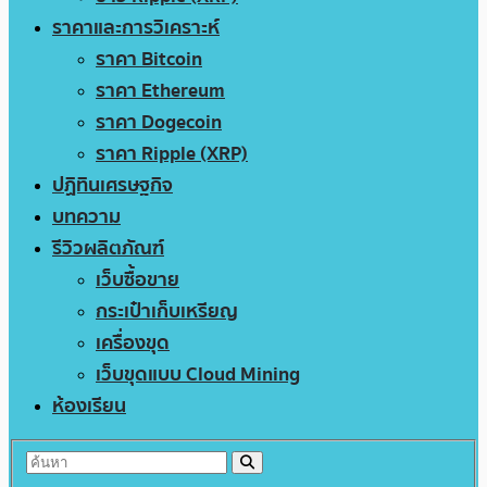
ราคาและการวิเคราะห์
ราคา Bitcoin
ราคา Ethereum
ราคา Dogecoin
ราคา Ripple (XRP)
ปฏิทินเศรษฐกิจ
บทความ
รีวิวผลิตภัณฑ์
เว็บซื้อขาย
กระเป๋าเก็บเหรียญ
เครื่องขุด
เว็บขุดแบบ Cloud Mining
ห้องเรียน