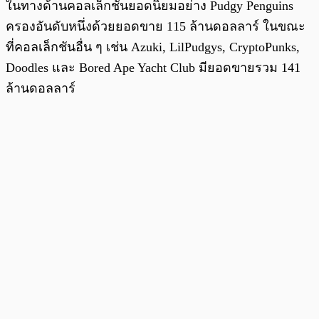
ในทางด้านคอลเล็กชันยอดนิยมอย่าง Pudgy Penguins
ครองอันดับหนึ่งด้วยยอดขาย 115 ล้านดอลลาร์ ในขณะ
ที่คอลเล็กชันอื่น ๆ เช่น Azuki, LilPudgys, CryptoPunks,
Doodles และ Bored Ape Yacht Club มียอดขายรวม 141
ล้านดอลลาร์