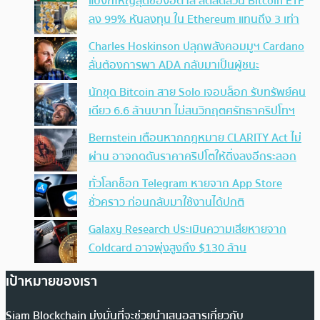
แบงก์ใหญ่สุดของอิตาลี ลดสัดส่วน Bitcoin ETF
ลง 99% หันลงทุน ใน Ethereum แทนถึง 3 เท่า
Charles Hoskinson ปลุกพลังคอมมูฯ Cardano
ลั่นต้องการพา ADA กลับมาเป็นผู้ชนะ
นักขุด Bitcoin สาย Solo เจอบล็อก รับทรัพย์คน
เดียว 6.6 ล้านบาท ไม่สนวิกฤตศรัทธาคริปโทฯ
Bernstein เตือนหากกฎหมาย CLARITY Act ไม่
ผ่าน อาจกดดันราคาคริปโตให้ดิ่งลงอีกระลอก
ทั่วโลกช็อก Telegram หายจาก App Store
ชั่วคราว ก่อนกลับมาใช้งานได้ปกติ
Galaxy Research ประเมินความเสียหายจาก
Coldcard อาจพุ่งสูงถึง $130 ล้าน
เป้าหมายของเรา
Siam Blockchain มุ่งมั่นที่จะช่วยนำเสนอสารเกี่ยวกับ