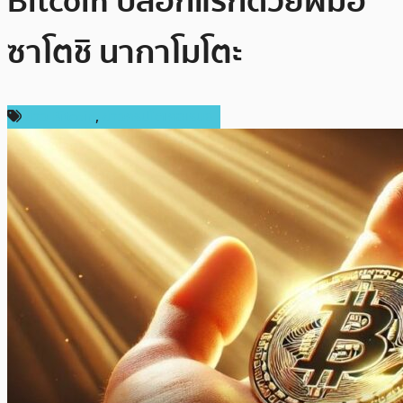
Bitcoin บล็อกแรกด้วยฝีมือ
ซาโตชิ นากาโมโตะ
ข่าว Bitcoin
,
ข่าวคริปโตเคอเรนซี่