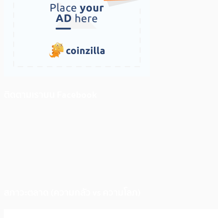
ติดตามเราบน Facebook
สภาวะตลาด (ความกลัว vs ความโลภ)