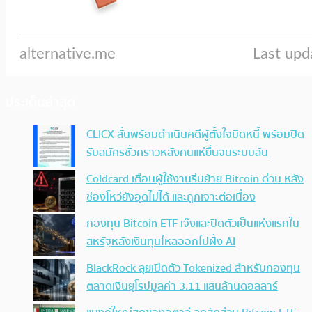
ประเด็นล่าสุด
CLICX ลั่นพร้อมดำเนินคดีผู้ตั้งใจบิดหนี้ พร้อมปิด
รับสมัครชั่วคราวหลังคนแห่ยื่นจนระบบล้น
Coldcard เตือนผู้ใช้งานรีบย้าย Bitcoin ด่วน หลัง
ช่องโหว่ยังอุดไม่ได้ และถูกเจาะต่อเนื่อง
กองทุน Bitcoin ETF เจ๊งและปิดตัวเป็นแห่งแรกใน
สหรัฐหลังเงินทุนไหลออกไปฝั่ง AI
BlackRock ลุยเปิดตัว Tokenized สำหรับกองทุน
ตลาดเงินยุโรปมูลค่า 3.11 แสนล้านดอลลาร์