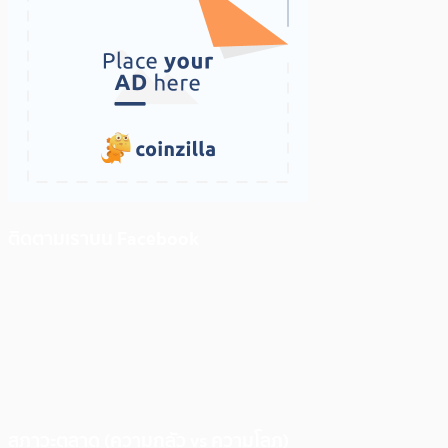
ติดตามเราบน Facebook
สภาวะตลาด (ความกลัว vs ความโลภ)