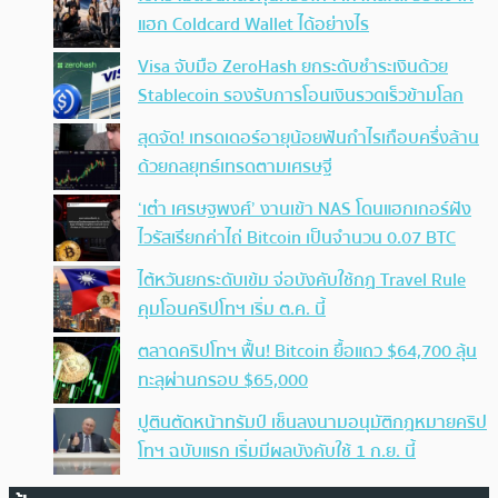
แฮก Coldcard Wallet ได้อย่างไร
Visa จับมือ ZeroHash ยกระดับชำระเงินด้วย
Stablecoin รองรับการโอนเงินรวดเร็วข้ามโลก
สุดจัด! เทรดเดอร์อายุน้อยฟันกำไรเกือบครึ่งล้าน
ด้วยกลยุทธ์เทรดตามเศรษฐี
‘เต๋า เศรษฐพงศ์’ งานเข้า NAS โดนแฮกเกอร์ฝัง
ไวรัสเรียกค่าไถ่ Bitcoin เป็นจำนวน 0.07 BTC
ไต้หวันยกระดับเข้ม จ่อบังคับใช้กฏ Travel Rule
คุมโอนคริปโทฯ เริ่ม ต.ค. นี้
ตลาดคริปโทฯ ฟื้น! Bitcoin ยื้อแถว $64,700 ลุ้น
ทะลุผ่านกรอบ $65,000
ปูตินตัดหน้าทรัมป์ เซ็นลงนามอนุมัติกฎหมายคริป
โทฯ ฉบับแรก เริ่มมีผลบังคับใช้ 1 ก.ย. นี้