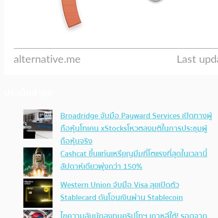
ประเด็นล่าสุด
Broadridge จับมือ Payward Services เปิดทางผู้
ถือหุ้นโทเคน xStocksโหวตลงมติในการประชุมผู้
ถือหุ้นจริง
Cashcat ขึ้นแท่นเหรียญมีมที่โตแรงที่สุดในเวลานี้
สัปดาห์เดียวพุ่งกว่า 150%
Western Union จับมือ Visa ลุยเปิดตัว
Stablecard ดันโอนเงินผ่าน Stablecoin
ไขความลับนักลงทุนคริปโทฯ เกาหลีใต้! รอดจาก