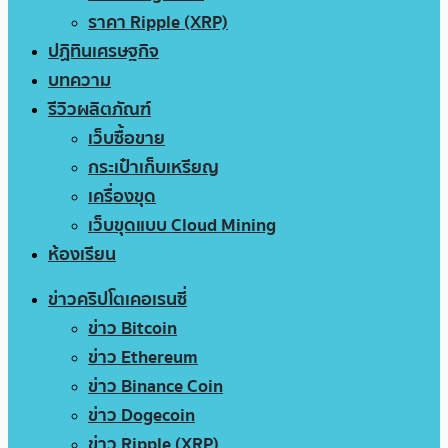
ราคา Ripple (XRP)
ปฏิทินเศรษฐกิจ
บทความ
รีวิวผลิตภัณฑ์
เว็บซื้อขาย
กระเป๋าเก็บเหรียญ
เครื่องขุด
เว็บขุดแบบ Cloud Mining
ห้องเรียน
ข่าวคริปโตเคอเรนซี่
ข่าว Bitcoin
ข่าว Ethereum
ข่าว Binance Coin
ข่าว Dogecoin
ข่าว Ripple (XRP)