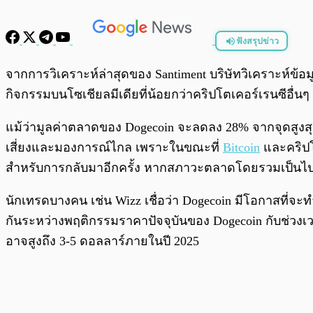
ฟังสรุปข่าว
พร้อมเล่น
จากการวิเคราะห์ล่าสุดของ Santiment บริษัทวิเคราะห์ข้
กิจกรรมบนโซเชียลมีเดียที่น้อยกว่าคริปโตเคอร์เรนซีอื่นๆ 
แม้ว่ามูลค่าตลาดของ Dogecoin จะลดลง 28% จากจุดสูงสุดใ
เสี่ยงและมองการณ์ไกล เพราะในขณะที่
Bitcoin
และคริปโ
สำหรับการกลับมาอีกครั้ง หากสภาวะตลาดโดยรวมเป็นไปใ
นักเทรดบางคน เช่น Wizz เชื่อว่า Dogecoin มีโอกาสที่จะท
กันระหว่างพฤติกรรมราคาปัจจุบันของ Dogecoin กับช่วงเวลา
อาจสูงถึง 3-5 ดอลลาร์ภายในปี 2025