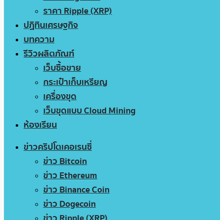
ราคา Ripple (XRP)
ปฏิทินเศรษฐกิจ
บทความ
รีวิวผลิตภัณฑ์
เว็บซื้อขาย
กระเป๋าเก็บเหรียญ
เครื่องขุด
เว็บขุดแบบ Cloud Mining
ห้องเรียน
ข่าวคริปโตเคอเรนซี่
ข่าว Bitcoin
ข่าว Ethereum
ข่าว Binance Coin
ข่าว Dogecoin
ข่าว Ripple (XRP)