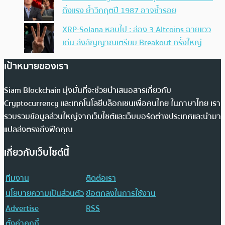
ดิ่งแรง ย้ำวิกฤตปี 1987 อาจซ้ำรอย
XRP-Solana หลบไป : ส่อง 3 Altcoins ฉายแวว
เด่น ส่งสัญญาณเตรียม Breakout ครั้งใหญ่
เป้าหมายของเรา
Siam Blockchain มุ่งมั่นที่จะช่วยนำเสนอสารเกี่ยวกับ
Cryptocurrency และเทคโนโลยีบล็อกเชนเพื่อคนไทย ในภาษาไทย เรา
รวบรวมข้อมูลส่วนใหญ่จากเว็บไซต์และเว็บบอร์ดต่างประเทศและนำมา
แปลส่งตรงถึงฟีดคุณ
เกี่ยวกับเว็บไซต์นี้
ทีมงาน
ติดต่อเรา
นโยบายความเป็นส่วนตัว
ข้อตกลงในการใช้งาน
Advertise
RSS
ตั้งค่าคุกกี้