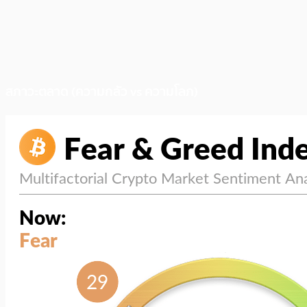
สภาวะตลาด (ความกลัว vs ความโลภ)