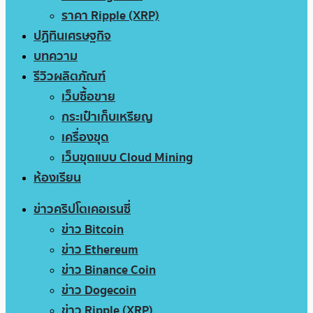
ราคา Ripple (XRP)
ปฏิทินเศรษฐกิจ
บทความ
รีวิวผลิตภัณฑ์
เว็บซื้อขาย
กระเป๋าเก็บเหรียญ
เครื่องขุด
เว็บขุดแบบ Cloud Mining
ห้องเรียน
ข่าวคริปโตเคอเรนซี่
ข่าว Bitcoin
ข่าว Ethereum
ข่าว Binance Coin
ข่าว Dogecoin
ข่าว Ripple (XRP)