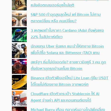
หลังข้อตกลงฮอร์มุซใกล้ยุติ
S&P 500 ทำจุดสูงสุดใหม่ แต่ Bitcoin ไม่ตาม
ตลาดเปลี่ยน หรือ คนเปลี่ยน?
3 เหตุผลทำไมราคา Cardano (Ada) ถึงพุ่งแรง
22% ในสัปดาห์เดียว
นักลงทุน Uber รุ่นแรก แนะนำให้เทขาย Bitcoin
เพื่อไปซื้อ Solana และ Bittensor (TAO) แทน
สหรัฐฯ เริ่มไม่ปลอดภัย? ชายชาวมิสซูรี 3 คน ถูก
ตั้งข้อหาบุกรุกบ้านขโมย Bitcoin
Binance เปิดตัวฟีเจอร์ใหม่ Lite Loan กู้ยืม USDT
ได้โดยไม่ต้องขาย Bitcoin จากพอร์ต
Cloudflare เปิดตัวกระเป๋า Stablecoin ให้ AI
Agent จ่ายค่า API และคอนเทนต์เองได้
Michael Burry เตือน ตลาดหุ้นอาจใกล้พีคเสี่ยง