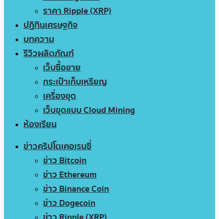
ราคา Ripple (XRP)
ปฏิทินเศรษฐกิจ
บทความ
รีวิวผลิตภัณฑ์
เว็บซื้อขาย
กระเป๋าเก็บเหรียญ
เครื่องขุด
เว็บขุดแบบ Cloud Mining
ห้องเรียน
ข่าวคริปโตเคอเรนซี่
ข่าว Bitcoin
ข่าว Ethereum
ข่าว Binance Coin
ข่าว Dogecoin
ข่าว Ripple (XRP)