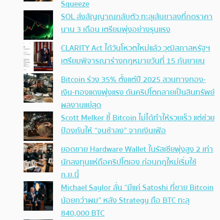
Squeeze
SOL ส่งสัญญาณกลับตัว ทะลุเส้นขาลงที่กดราคา
นาน 3 เดือน เตรียมพุ่งอย่างรุนแรง
CLARITY Act ได้วันโหวตใหม่แล้ว วุฒิสภาสหรัฐฯ
เตรียมพิจารณาร่างกฎหมายวันที่ 15 กันยายน
Bitcoin ร่วง 35% ตั้งแต่ปี 2025 สวนทางทอง-
เงิน-ทองแดงพุ่งแรง ดันคริปโตกลายเป็นสินทรัพย์
ผลงานแย่สุด
Scott Melker ชี้ Bitcoin ไม่ได้ทำให้รวยเร็ว แต่ช่วย
ป้องกันให้ “จนช้าลง” จากเงินเฟ้อ
ยอดขาย Hardware Wallet ในรัสเซียพุ่งสูง 2 เท่า
นักลงทุนแห่ถือคริปโตเอง ก่อนกฎใหม่เริ่มใช้
ก.ย.นี้
Michael Saylor ลั่น “มีแค่ Satoshi ที่ขาย Bitcoin
น้อยกว่าผม” หลัง Strategy ถือ BTC ทะลุ
840,000 BTC