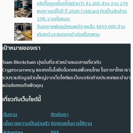
คริปโตถูกขโมยไปแล้วกว่า $1,200 ล้าน จาก 276
เหตุการณ์ในปี ปี 2026 Coldcard คิดเป็นสัดส่วน
10% จากทั้งหมด
จีนเทขายพันธบัตรสหรัฐฯเหลือ $659,000 ล้าน
เดินหน้าสะสมทองคำต่อเนื่องแทน
เป้าหมายของเรา
Siam Blockchain มุ่งมั่นที่จะช่วยนำเสนอสารเกี่ยวกับ
Cryptocurrency และเทคโนโลยีบล็อกเชนเพื่อคนไทย ในภาษาไทย เรา
รวบรวมข้อมูลส่วนใหญ่จากเว็บไซต์และเว็บบอร์ดต่างประเทศและนำมา
แปลส่งตรงถึงฟีดคุณ
เกี่ยวกับเว็บไซต์นี้
ทีมงาน
ติดต่อเรา
นโยบายความเป็นส่วนตัว
ข้อตกลงในการใช้งาน
Advertise
RSS