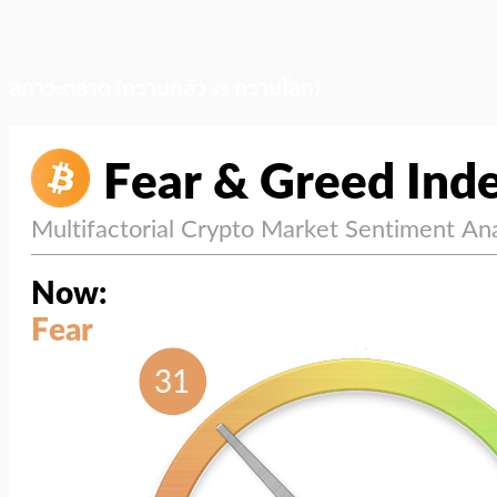
สภาวะตลาด (ความกลัว vs ความโลภ)