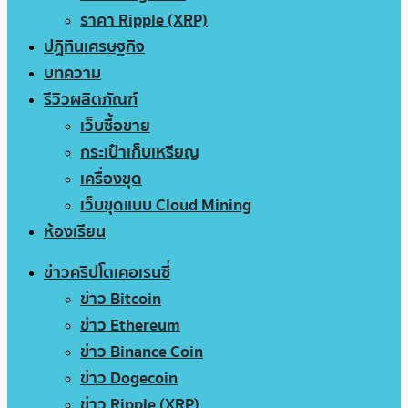
ราคา Ripple (XRP)
ปฏิทินเศรษฐกิจ
บทความ
รีวิวผลิตภัณฑ์
เว็บซื้อขาย
กระเป๋าเก็บเหรียญ
เครื่องขุด
เว็บขุดแบบ Cloud Mining
ห้องเรียน
ข่าวคริปโตเคอเรนซี่
ข่าว Bitcoin
ข่าว Ethereum
ข่าว Binance Coin
ข่าว Dogecoin
ข่าว Ripple (XRP)