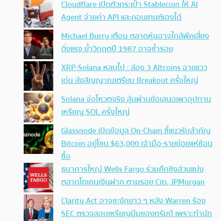
Cloudflare เปิดตัวกระเป๋า Stablecoin ให้ AI
Agent จ่ายค่า API และคอนเทนต์เองได้
Michael Burry เตือน ตลาดหุ้นอาจใกล้พีคเสี่ยง
ดิ่งแรง ย้ำวิกฤตปี 1987 อาจซ้ำรอย
XRP-Solana หลบไป : ส่อง 3 Altcoins ฉายแวว
เด่น ส่งสัญญาณเตรียม Breakout ครั้งใหญ่
Solana จ่อโหวตจริง ลุ้นผ่านข้อเสนอเผาอุปทาน
เหรียญ SOL ครั้งใหญ่
Glassnode เปิดข้อมูล On-Chain ชี้แนวรับสำคัญ
Bitcoin อยู่โซน $63,000 เจ้ามือ-รายย่อยแห่ช้อน
ซื้อ
ธนาคารใหญ่ Wells Fargo ร่วมศึกชิงส่วนแบ่ง
ตลาดโทเคนเงินฝาก ตามรอย Citi, JPMorgan
Clarity Act อาจชะงักยาว ๆ หลัง Warren ร้อง
SEC ตรวจสอบเหรียญมีมของทรัมป์ เพราะทำนัก