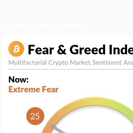
สภาวะตลาด (ความกลัว vs ความโลภ)