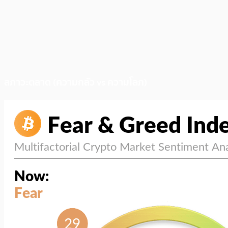
สภาวะตลาด (ความกลัว vs ความโลภ)