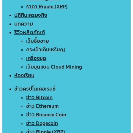
ราคา Ripple (XRP)
ปฏิทินเศรษฐกิจ
บทความ
รีวิวผลิตภัณฑ์
เว็บซื้อขาย
กระเป๋าเก็บเหรียญ
เครื่องขุด
เว็บขุดแบบ Cloud Mining
ห้องเรียน
ข่าวคริปโตเคอเรนซี่
ข่าว Bitcoin
ข่าว Ethereum
ข่าว Binance Coin
ข่าว Dogecoin
ข่าว Ripple (XRP)