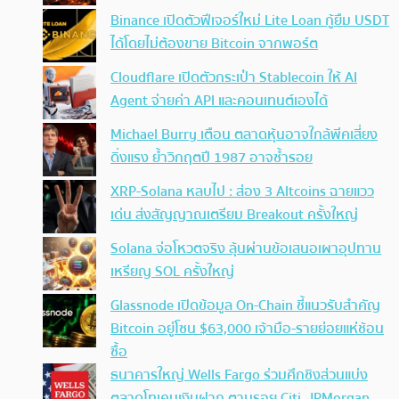
Binance เปิดตัวฟีเจอร์ใหม่ Lite Loan กู้ยืม USDT
ได้โดยไม่ต้องขาย Bitcoin จากพอร์ต
Cloudflare เปิดตัวกระเป๋า Stablecoin ให้ AI
Agent จ่ายค่า API และคอนเทนต์เองได้
Michael Burry เตือน ตลาดหุ้นอาจใกล้พีคเสี่ยง
ดิ่งแรง ย้ำวิกฤตปี 1987 อาจซ้ำรอย
XRP-Solana หลบไป : ส่อง 3 Altcoins ฉายแวว
เด่น ส่งสัญญาณเตรียม Breakout ครั้งใหญ่
Solana จ่อโหวตจริง ลุ้นผ่านข้อเสนอเผาอุปทาน
เหรียญ SOL ครั้งใหญ่
Glassnode เปิดข้อมูล On-Chain ชี้แนวรับสำคัญ
Bitcoin อยู่โซน $63,000 เจ้ามือ-รายย่อยแห่ช้อน
ซื้อ
ธนาคารใหญ่ Wells Fargo ร่วมศึกชิงส่วนแบ่ง
ตลาดโทเคนเงินฝาก ตามรอย Citi, JPMorgan