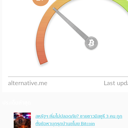
ประเด็นล่าสุด
สหรัฐฯ เริ่มไม่ปลอดภัย? ชายชาวมิสซูรี 3 คน ถูก
ตั้งข้อหาบุกรุกบ้านขโมย Bitcoin