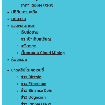
ราคา Ripple (XRP)
ปฏิทินเศรษฐกิจ
บทความ
รีวิวผลิตภัณฑ์
เว็บซื้อขาย
กระเป๋าเก็บเหรียญ
เครื่องขุด
เว็บขุดแบบ Cloud Mining
ห้องเรียน
ข่าวคริปโตเคอเรนซี่
ข่าว Bitcoin
ข่าว Ethereum
ข่าว Binance Coin
ข่าว Dogecoin
ข่าว Ripple (XRP)