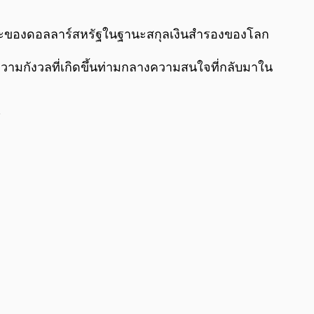
0:00
/
0:00
นะของดอลลาร์สหรัฐในฐานะสกุลเงินสำรองของโลก
ความกังวลที่เกิดขึ้นท่ามกลางความสนใจที่กลับมาใน
์