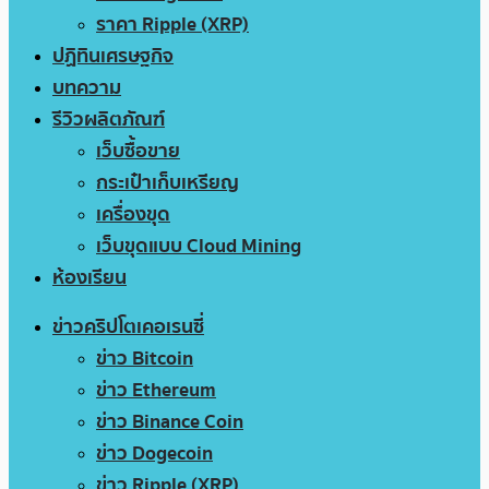
ราคา Ripple (XRP)
ปฏิทินเศรษฐกิจ
บทความ
รีวิวผลิตภัณฑ์
เว็บซื้อขาย
กระเป๋าเก็บเหรียญ
เครื่องขุด
เว็บขุดแบบ Cloud Mining
ห้องเรียน
ข่าวคริปโตเคอเรนซี่
ข่าว Bitcoin
ข่าว Ethereum
ข่าว Binance Coin
ข่าว Dogecoin
ข่าว Ripple (XRP)