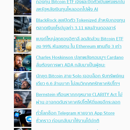
กองทุน Bitcoin ETF เจ๊งและปิดตัวเป็นแห่งแรกใน
สหรัฐหลังเงินทุนไหลออกไปฝั่ง AI
BlackRock ลุยเปิดตัว Tokenized สำหรับกองทุน
ตลาดเงินยุโรปมูลค่า 3.11 แสนล้านดอลลาร์
แบงก์ใหญ่สุดของอิตาลี ลดสัดส่วน Bitcoin ETF
ลง 99% หันลงทุน ใน Ethereum แทนถึง 3 เท่า
Charles Hoskinson ปลุกพลังคอมมูฯ Cardano
ลั่นต้องการพา ADA กลับมาเป็นผู้ชนะ
นักขุด Bitcoin สาย Solo เจอบล็อก รับทรัพย์คน
เดียว 6.6 ล้านบาท ไม่สนวิกฤตศรัทธาคริปโทฯ
Bernstein เตือนหากกฎหมาย CLARITY Act ไม่
ผ่าน อาจกดดันราคาคริปโตให้ดิ่งลงอีกระลอก
ทั่วโลกช็อก Telegram หายจาก App Store
ชั่วคราว ก่อนกลับมาใช้งานได้ปกติ