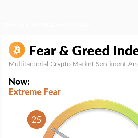
สภาวะตลาด (ความกลัว vs ความโลภ)