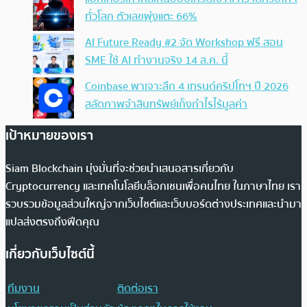
ทั่วโลก ตัวเลขพุ่งแตะ 66%
AI Future Ready #2 จัด Workshop ฟรี สอน
SME ใช้ AI ทำงานจริง 14 ส.ค. นี้
Coinbase พาเจาะลึก 4 เทรนด์คริปโทฯ ปี 2026
สลัดภาพจำสินทรัพย์เก็งกำไรไร้มูลค่า
เป้าหมายของเรา
Siam Blockchain มุ่งมั่นที่จะช่วยนำเสนอสารเกี่ยวกับ
Cryptocurrency และเทคโนโลยีบล็อกเชนเพื่อคนไทย ในภาษาไทย เรา
รวบรวมข้อมูลส่วนใหญ่จากเว็บไซต์และเว็บบอร์ดต่างประเทศและนำมา
แปลส่งตรงถึงฟีดคุณ
เกี่ยวกับเว็บไซต์นี้
ทีมงาน
ติดต่อเรา