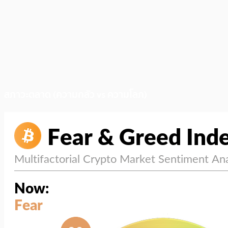
สภาวะตลาด (ความกลัว vs ความโลภ)