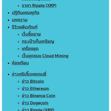
ราคา Ripple (XRP)
ปฏิทินเศรษฐกิจ
บทความ
รีวิวผลิตภัณฑ์
เว็บซื้อขาย
กระเป๋าเก็บเหรียญ
เครื่องขุด
เว็บขุดแบบ Cloud Mining
ห้องเรียน
ข่าวคริปโตเคอเรนซี่
ข่าว Bitcoin
ข่าว Ethereum
ข่าว Binance Coin
ข่าว Dogecoin
ข่าว Ripple (XRP)