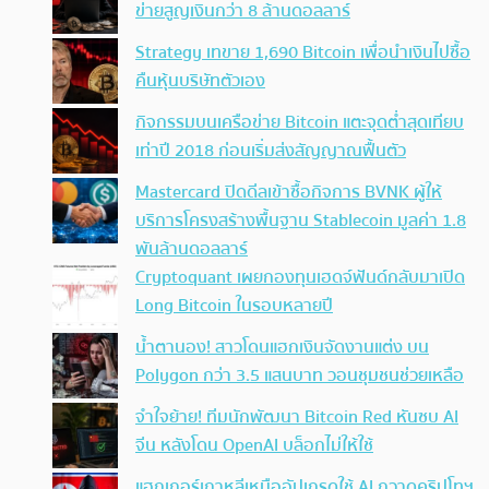
ข่ายสูญเงินกว่า 8 ล้านดอลลาร์
Strategy เทขาย 1,690 Bitcoin เพื่อนำเงินไปซื้อ
คืนหุ้นบริษัทตัวเอง
กิจกรรมบนเครือข่าย Bitcoin แตะจุดต่ำสุดเทียบ
เท่าปี 2018 ก่อนเริ่มส่งสัญญาณฟื้นตัว
Mastercard ปิดดีลเข้าซื้อกิจการ BVNK ผู้ให้
บริการโครงสร้างพื้นฐาน Stablecoin มูลค่า 1.8
พันล้านดอลลาร์
Cryptoquant เผยกองทุนเฮดจ์ฟันด์กลับมาเปิด
Long Bitcoin ในรอบหลายปี
น้ำตานอง! สาวโดนแฮกเงินจัดงานแต่ง บน
Polygon กว่า 3.5 แสนบาท วอนชุมชนช่วยเหลือ
จำใจย้าย! ทีมนักพัฒนา Bitcoin Red หันซบ AI
จีน หลังโดน OpenAI บล็อกไม่ให้ใช้
แฮกเกอร์เกาหลีเหนืออัปเกรดใช้ AI กวาดคริปโทฯ