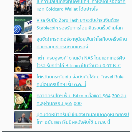
ไขความลับนักลงทุนคริปโทฯ เกาหลีใต้! รอดจาก
แฮก Coldcard Wallet ได้อย่างไร
Visa จับมือ ZeroHash ยกระดับชำระเงินด้วย
Stablecoin รองรับการโอนเงินรวดเร็วข้ามโลก
สุดจัด! เทรดเดอร์อายุน้อยฟันกำไรเกือบครึ่งล้าน
ด้วยกลยุทธ์เทรดตามเศรษฐี
‘เต๋า เศรษฐพงศ์’ งานเข้า NAS โดนแฮกเกอร์ฝัง
ไวรัสเรียกค่าไถ่ Bitcoin เป็นจำนวน 0.07 BTC
ไต้หวันยกระดับเข้ม จ่อบังคับใช้กฏ Travel Rule
คุมโอนคริปโทฯ เริ่ม ต.ค. นี้
ตลาดคริปโทฯ ฟื้น! Bitcoin ยื้อแถว $64,700 ลุ้น
ทะลุผ่านกรอบ $65,000
ปูตินตัดหน้าทรัมป์ เซ็นลงนามอนุมัติกฎหมายคริป
โทฯ ฉบับแรก เริ่มมีผลบังคับใช้ 1 ก.ย. นี้