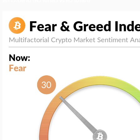
สภาวะตลาด (ความกลัว vs ความโลภ)