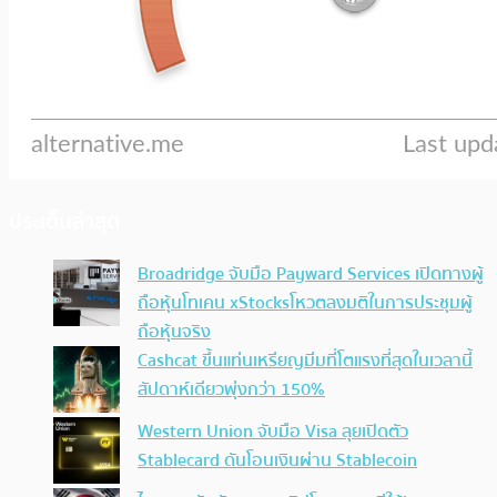
ประเด็นล่าสุด
Broadridge จับมือ Payward Services เปิดทางผู้
ถือหุ้นโทเคน xStocksโหวตลงมติในการประชุมผู้
ถือหุ้นจริง
Cashcat ขึ้นแท่นเหรียญมีมที่โตแรงที่สุดในเวลานี้
สัปดาห์เดียวพุ่งกว่า 150%
Western Union จับมือ Visa ลุยเปิดตัว
Stablecard ดันโอนเงินผ่าน Stablecoin