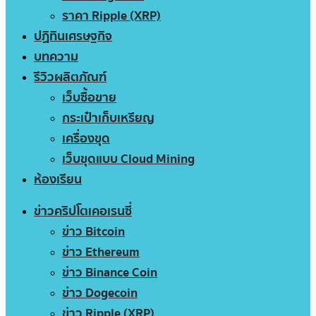
ราคา Ripple (XRP)
ปฏิทินเศรษฐกิจ
บทความ
รีวิวผลิตภัณฑ์
เว็บซื้อขาย
กระเป๋าเก็บเหรียญ
เครื่องขุด
เว็บขุดแบบ Cloud Mining
ห้องเรียน
ข่าวคริปโตเคอเรนซี่
ข่าว Bitcoin
ข่าว Ethereum
ข่าว Binance Coin
ข่าว Dogecoin
ข่าว Ripple (XRP)